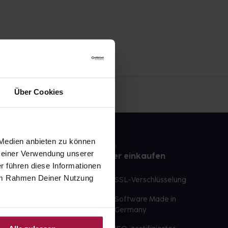
Über Cookies
 Medien anbieten zu können
 Deiner Verwendung unserer
e
Sicher einkaufen
r führen diese Informationen
e im Rahmen Deiner Nutzung
te Wunschprodukte
SSL-Verschlüsselung
lbereit
Software Made in
ür sofort verfügbare
Germany
st am selben Tag möglich