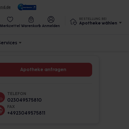
und.de
BESTELLUNG BEI
Apotheke wählen
Merkzettel
Warenkorb
Anmelden
Services
Apotheke anfragen
TELEFON
023049575810
FAX
+4923049575811