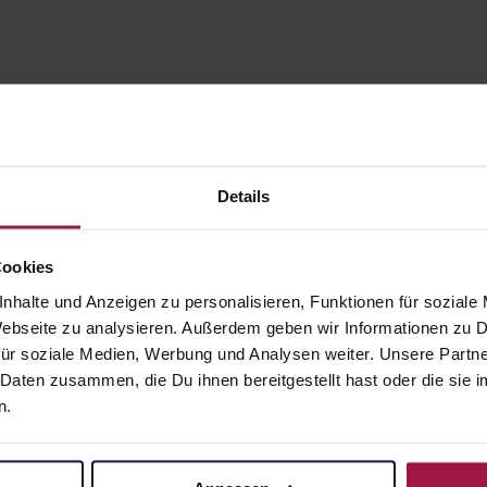
Details
Cookies
nhalte und Anzeigen zu personalisieren, Funktionen für soziale
 Webseite zu analysieren. Außerdem geben wir Informationen zu
gesund.de
Unsere Vorteil
ür soziale Medien, Werbung und Analysen weiter. Unsere Partne
 Daten zusammen, die Du ihnen bereitgestellt hast oder die si
Über uns
Ausgewähl
n.
sofort abho
Karriere
Lieferung f
Newsletter
Artikel mei