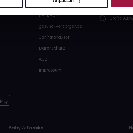
Anpassen
Barrierefreiheitserklärung
Freie Wahl
PAYBACK
Große Ausw
gesund-versorger.de
Sanitätshäuser
Datenschutz
AGB
Impressum
Baby & Familie
B