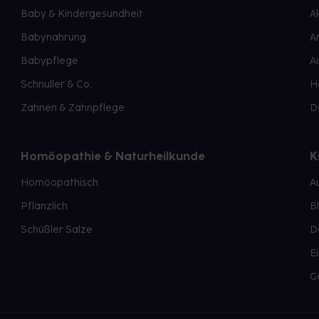
Baby & Kindergesundheit
A
Babynahrung
A
Babypflege
A
Schnuller & Co.
H
Zahnen & Zahnpflege
D
Homöopathie & Naturheilkunde
K
Homöopathisch
A
Pflanzlich
B
Schüßler Salze
D
E
G