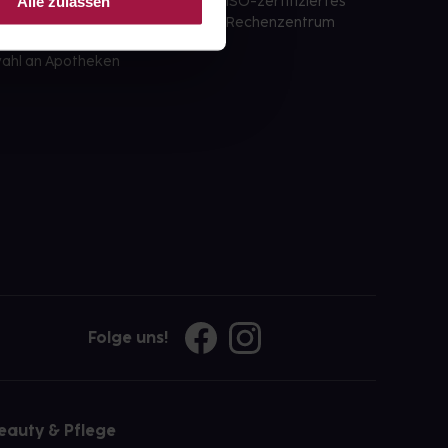
Alle zulassen
ISO-zertifiziertes
 der Apotheke
Rechenzentrum
ahl an Apotheken
Folge uns!
eauty & Pflege