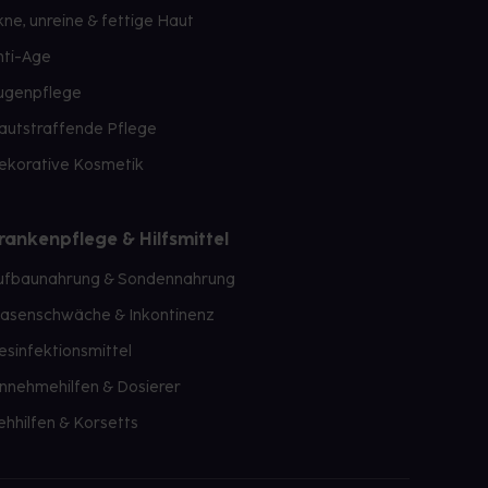
kne, unreine & fettige Haut
nti-Age
ugenpflege
autstraffende Pflege
ekorative Kosmetik
rankenpflege & Hilfsmittel
ufbaunahrung & Sondennahrung
lasenschwäche & Inkontinenz
esinfektionsmittel
innehmehilfen & Dosierer
ehhilfen & Korsetts