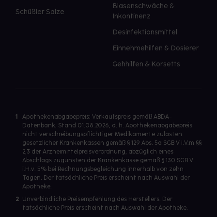
Blasenschwäche &
Schüßler Salze
Inkontinenz
Desinfektionsmittel
Einnehmehilfen & Dosierer
Gehhilfen & Korsetts
1
Apothekenabgabepreis: Verkaufspreis gemäß ABDA-
Datenbank, Stand 01.08.2026, d. h. Apothekenabgabepreis
nicht verschreibungspflichtiger Medikamente zulasten
gesetzlicher Krankenkassen gemäß § 129 Abs. 5a SGB V i.V.m §§
2,3 der Arzneimittelpreisverordnung, abzüglich eines
Abschlags zugunsten der Krankenkasse gemäß § 130 SGB V
i.H.v. 5% bei Rechnungsbegleichung innerhalb von zehn
Tagen. Der tatsächliche Preis erscheint nach Auswahl der
Apotheke.
2
Unverbindliche Preisempfehlung des Herstellers. Der
tatsächliche Preis erscheint nach Auswahl der Apotheke.