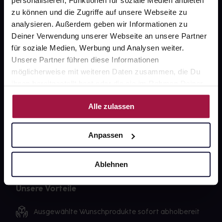
personalisieren, Funktionen für soziale Medien anbieten
Karriere
zu können und die Zugriffe auf unsere Webseite zu
Newsletter
analysieren. Außerdem geben wir Informationen zu
Deiner Verwendung unserer Webseite an unsere Partner
Barrierefreiheitserklärung
für soziale Medien, Werbung und Analysen weiter.
PAYBACK
Unsere Partner führen diese Informationen
möglicherweise mit weiteren Daten zusammen, die Du
gesund-versorger.de
ihnen bereitgestellt hast oder die sie im Rahmen Deiner
Sanitätshäuser
Nutzung der Dienste gesammelt haben.
Alle zulassen
Datenschutz
AGB
Anpassen
Impressum
Ablehnen
Unsere Vorteile
Ausgewählte Wunschprodukte sofort abholbereit