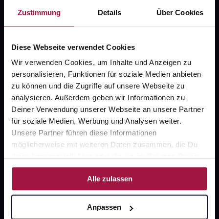
gesund-versorger.de
Zustimmung
Details
Über Cookies
Sanitätshäuser
Datenschutz
Diese Webseite verwendet Cookies
AGB
Wir verwenden Cookies, um Inhalte und Anzeigen zu
personalisieren, Funktionen für soziale Medien anbieten
Impressum
zu können und die Zugriffe auf unsere Webseite zu
analysieren. Außerdem geben wir Informationen zu
Deiner Verwendung unserer Webseite an unsere Partner
Unsere Vorteile
für soziale Medien, Werbung und Analysen weiter.
Unsere Partner führen diese Informationen
Ausgewählte Wunschprodukte sofort abholbereit
möglicherweise mit weiteren Daten zusammen, die Du
ihnen bereitgestellt hast oder die sie im Rahmen Deiner
Lieferung für sofort verfügbare Artikel meist am
selben Tag möglich
Nutzung der Dienste gesammelt haben.
Alle zulassen
Freie Wahl der Apotheke
Große Auswahl an Apotheken
Anpassen