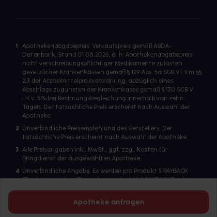
1
Apothekenabgabepreis: Verkaufspreis gemäß ABDA-
Datenbank, Stand 01.08.2026, d. h. Apothekenabgabepreis
nicht verschreibungspflichtiger Medikamente zulasten
gesetzlicher Krankenkassen gemäß § 129 Abs. 5a SGB V i.V.m §§
2,3 der Arzneimittelpreisverordnung, abzüglich eines
Abschlags zugunsten der Krankenkasse gemäß § 130 SGB V
i.H.v. 5% bei Rechnungsbegleichung innerhalb von zehn
Tagen. Der tatsächliche Preis erscheint nach Auswahl der
Apotheke.
2
Unverbindliche Preisempfehlung des Herstellers. Der
tatsächliche Preis erscheint nach Auswahl der Apotheke.
3
Alle Preisangaben inkl. MwSt., ggf. zzgl. Kosten für
Bringdienst der ausgewählten Apotheke.
4
Unverbindliche Angabe. Es werden pro Produkt 5 PAYBACK
°Punkte vergeben. Es werden maximal 100 PAYBACK Punkte
pro Produkt ausgegeben. Eine Punktegutschrift erfolgt nur
für Produkte mit einem Einzelpreis ab 2 Euro. Für auf Rezept
Apotheke anfragen
abgegebene Artikel werden keine PAYBACK Punkte vergeben.
Es wird ein Benutzerkonto benötigt, um die PAYBACK-