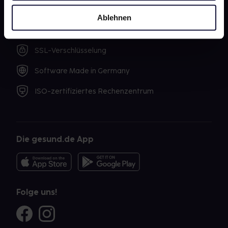
Ablehnen
Sicher einkaufen
SSL-Verschlüsselung
Software Made in Germany
ISO-zertifiziertes Rechenzentrum
Die gesund.de App
Folge uns!