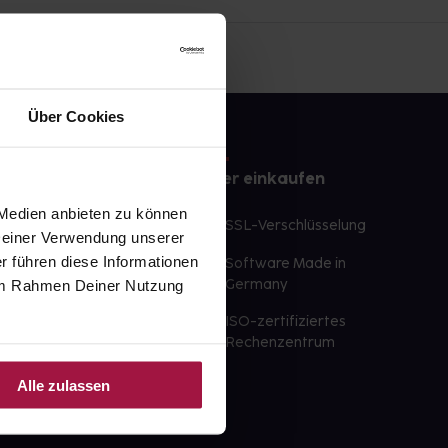
Über Cookies
e
Sicher einkaufen
 Medien anbieten zu können
te Wunschprodukte
SSL-Verschlüsselung
 Deiner Verwendung unserer
lbereit
r führen diese Informationen
Software Made in
ür sofort verfügbare
e im Rahmen Deiner Nutzung
Germany
st am selben Tag möglich
ISO-zertifiziertes
 der Apotheke
Rechenzentrum
ahl an Apotheken
Alle zulassen