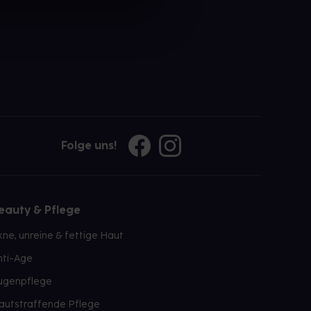
Folge uns!
eauty & Pflege
kne, unreine & fettige Haut
nti-Age
ugenpflege
autstraffende Pflege