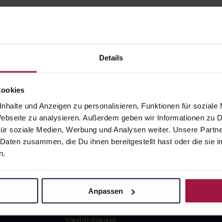
Details
gesund.de
Unsere Vorteil
Cookies
nhalte und Anzeigen zu personalisieren, Funktionen für soziale
Über uns
Ausgewähl
 Webseite zu analysieren. Außerdem geben wir Informationen zu
sofort abho
ür soziale Medien, Werbung und Analysen weiter. Unsere Partne
Karriere
Lieferung f
 Daten zusammen, die Du ihnen bereitgestellt hast oder die si
Newsletter
Artikel mei
n.
Barrierefreiheitserklärung
Freie Wahl
PAYBACK
Große Ausw
Anpassen
gesund-versorger.de
Sanitätshäuser