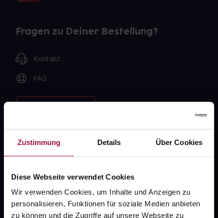
Fragen zu Deiner Bestellung?
Kontakt
FAQ
Widerrufsformular
Zustimmung
Details
Über Cookies
gesund.de
Über uns
Diese Webseite verwendet Cookies
Karriere
Wir verwenden Cookies, um Inhalte und Anzeigen zu
personalisieren, Funktionen für soziale Medien anbieten
Newsletter
zu können und die Zugriffe auf unsere Webseite zu