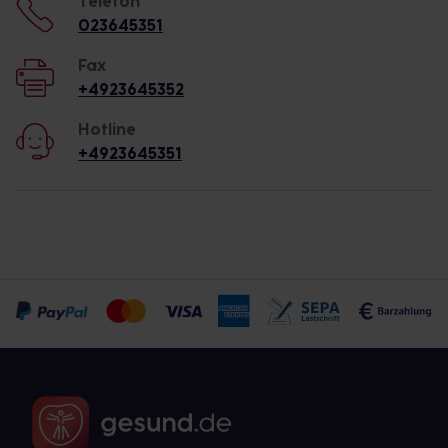
Telefon
023645351
Fax
+4923645352
Hotline
+4923645351