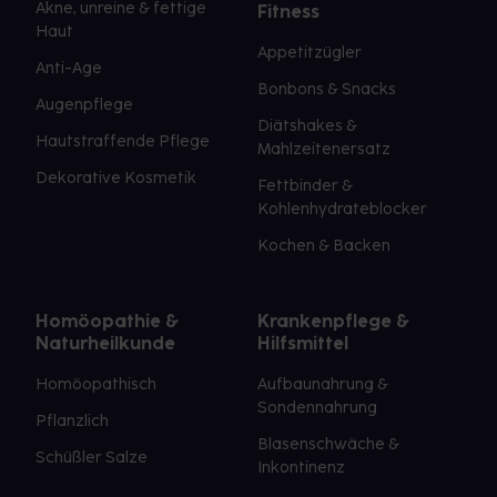
Akne, unreine & fettige
Fitness
Haut
Appetitzügler
Anti-Age
Bonbons & Snacks
Augenpflege
Diätshakes &
Hautstraffende Pflege
Mahlzeitenersatz
Dekorative Kosmetik
Fettbinder &
Kohlenhydrateblocker
Kochen & Backen
Homöopathie &
Krankenpflege &
Naturheilkunde
Hilfsmittel
Homöopathisch
Aufbaunahrung &
Sondennahrung
Pflanzlich
Blasenschwäche &
Schüßler Salze
Inkontinenz