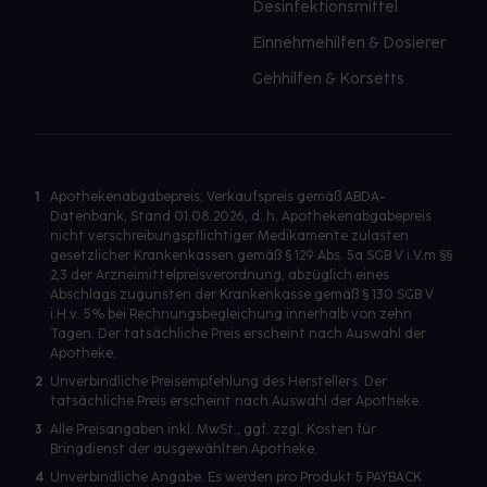
Desinfektionsmittel
Einnehmehilfen & Dosierer
Gehhilfen & Korsetts
1
Apothekenabgabepreis: Verkaufspreis gemäß ABDA-
Datenbank, Stand 01.08.2026, d. h. Apothekenabgabepreis
nicht verschreibungspflichtiger Medikamente zulasten
gesetzlicher Krankenkassen gemäß § 129 Abs. 5a SGB V i.V.m §§
2,3 der Arzneimittelpreisverordnung, abzüglich eines
Abschlags zugunsten der Krankenkasse gemäß § 130 SGB V
i.H.v. 5% bei Rechnungsbegleichung innerhalb von zehn
Tagen. Der tatsächliche Preis erscheint nach Auswahl der
Apotheke.
2
Unverbindliche Preisempfehlung des Herstellers. Der
tatsächliche Preis erscheint nach Auswahl der Apotheke.
3
Alle Preisangaben inkl. MwSt., ggf. zzgl. Kosten für
Bringdienst der ausgewählten Apotheke.
4
Unverbindliche Angabe. Es werden pro Produkt 5 PAYBACK