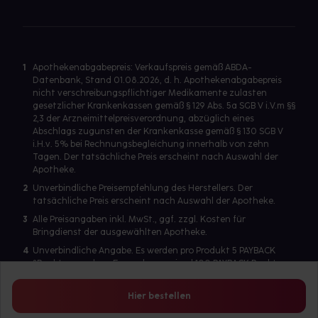
1
Apothekenabgabepreis: Verkaufspreis gemäß ABDA-
Datenbank, Stand 01.08.2026, d. h. Apothekenabgabepreis
nicht verschreibungspflichtiger Medikamente zulasten
gesetzlicher Krankenkassen gemäß § 129 Abs. 5a SGB V i.V.m §§
2,3 der Arzneimittelpreisverordnung, abzüglich eines
Abschlags zugunsten der Krankenkasse gemäß § 130 SGB V
i.H.v. 5% bei Rechnungsbegleichung innerhalb von zehn
Tagen. Der tatsächliche Preis erscheint nach Auswahl der
Apotheke.
2
Unverbindliche Preisempfehlung des Herstellers. Der
tatsächliche Preis erscheint nach Auswahl der Apotheke.
3
Alle Preisangaben inkl. MwSt., ggf. zzgl. Kosten für
Bringdienst der ausgewählten Apotheke.
4
Unverbindliche Angabe. Es werden pro Produkt 5 PAYBACK
°Punkte vergeben. Es werden maximal 100 PAYBACK Punkte
pro Produkt ausgegeben. Eine Punktegutschrift erfolgt nur
für Produkte mit einem Einzelpreis ab 2 Euro. Für auf Rezept
Hier bestellen
abgegebene Artikel werden keine PAYBACK Punkte vergeben.
Es wird ein Benutzerkonto benötigt, um die PAYBACK-