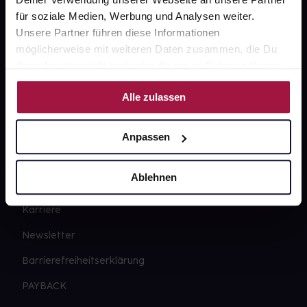
für soziale Medien, Werbung und Analysen weiter.
Kontakt
Unsere Partner führen diese Informationen
möglicherweise mit weiteren Daten zusammen, die Du
FAQ
ihnen bereitgestellt hast oder die sie im Rahmen Deiner
Nutzung der Dienste gesammelt haben.
Widerrufsformular
Alle zulassen
Anpassen
gesund.de
Ablehnen
Über uns
Karriere
Newsletter
Barrierefreiheitserklärung
PAYBACK