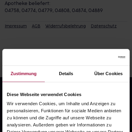
Apotheke beliefert:
04758, 04774, 04779, 04808, 04874, 04889
Impressum
AGB
Widerrufsbelehrung
Datenschutz
Zustimmung
Details
Über Cookies
Diese Webseite verwendet Cookies
Wir verwenden Cookies, um Inhalte und Anzeigen zu
personalisieren, Funktionen für soziale Medien anbieten
zu können und die Zugriffe auf unsere Webseite zu
Fragen zu Deiner Bestellung?
analysieren. Außerdem geben wir Informationen zu
Deiner Verwendung unserer Webseite an unsere Partner