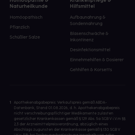
Homöopathie &
Krankenpflege &
Naturheilkunde
Hilfsmittel
Homöopathisch
Aufbaunahrung &
Sondennahrung
Pflanzlich
Blasenschwäche &
Schüßler Salze
Inkontinenz
Desinfektionsmittel
Einnehmehilfen & Dosierer
Gehhilfen & Korsetts
1
Apothekenabgabepreis: Verkaufspreis gemäß ABDA-
Datenbank, Stand 01.08.2026, d. h. Apothekenabgabepreis
nicht verschreibungspflichtiger Medikamente zulasten
gesetzlicher Krankenkassen gemäß § 129 Abs. 5a SGB V i.V.m §§
2,3 der Arzneimittelpreisverordnung, abzüglich eines
Abschlags zugunsten der Krankenkasse gemäß § 130 SGB V