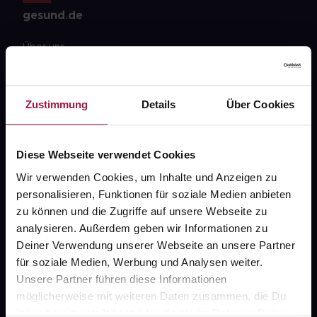
gesund.de
Über uns
Karriere
Newsletter
Zustimmung
Details
Über Cookies
Barrierefreiheitserklärung
PAYBACK
Diese Webseite verwendet Cookies
Wir verwenden Cookies, um Inhalte und Anzeigen zu
gesund-versorger.de
personalisieren, Funktionen für soziale Medien anbieten
Sanitätshäuser
zu können und die Zugriffe auf unsere Webseite zu
analysieren. Außerdem geben wir Informationen zu
Datenschutz
Deiner Verwendung unserer Webseite an unsere Partner
AGB
für soziale Medien, Werbung und Analysen weiter.
Unsere Partner führen diese Informationen
Impressum
möglicherweise mit weiteren Daten zusammen, die Du
ihnen bereitgestellt hast oder die sie im Rahmen Deiner