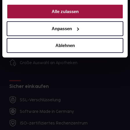
Nutzung der Dienste gesammelt haben.
Unsere Vorteile
Alle zulassen
Ausgewählte Wunschprodukte sofort abholbereit
Anpassen
Lieferung für sofort verfügbare Artikel meist am
selben Tag möglich
Ablehnen
Freie Wahl der Apotheke
Große Auswahl an Apotheken
Sicher einkaufen
SSL-Verschlüsselung
Software Made in Germany
ISO-zertifiziertes Rechenzentrum