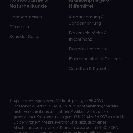
Homöopathie &
Krankenpflege &
Naturheilkunde
Hilfsmittel
Homöopathisch
Aufbaunahrung &
Sondennahrung
Pflanzlich
Blasenschwäche &
Schüßler Salze
Inkontinenz
Desinfektionsmittel
Einnehmehilfen & Dosierer
Gehhilfen & Korsetts
1
Apothekenabgabepreis: Verkaufspreis gemäß ABDA-
Datenbank, Stand 01.08.2026, d. h. Apothekenabgabepreis
nicht verschreibungspflichtiger Medikamente zulasten
gesetzlicher Krankenkassen gemäß § 129 Abs. 5a SGB V i.V.m §§
2,3 der Arzneimittelpreisverordnung, abzüglich eines
Abschlags zugunsten der Krankenkasse gemäß § 130 SGB V