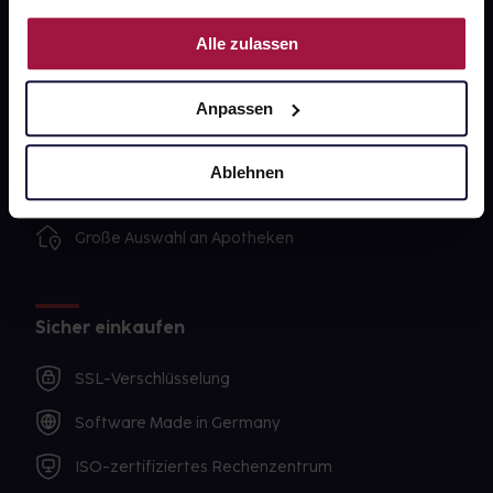
Nutzung der Dienste gesammelt haben.
Unsere Vorteile
Alle zulassen
Ausgewählte Wunschprodukte sofort abholbereit
Anpassen
Lieferung für sofort verfügbare Artikel meist am
selben Tag möglich
Ablehnen
Freie Wahl der Apotheke
Große Auswahl an Apotheken
Sicher einkaufen
SSL-Verschlüsselung
Software Made in Germany
ISO-zertifiziertes Rechenzentrum