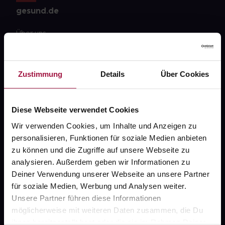
gesund.de
Über uns
Karriere
Newsletter
Zustimmung
Details
Über Cookies
Barrierefreiheitserklärung
PAYBACK
Diese Webseite verwendet Cookies
Wir verwenden Cookies, um Inhalte und Anzeigen zu
gesund-versorger.de
personalisieren, Funktionen für soziale Medien anbieten
Sanitätshäuser
zu können und die Zugriffe auf unsere Webseite zu
analysieren. Außerdem geben wir Informationen zu
Datenschutz
Deiner Verwendung unserer Webseite an unsere Partner
AGB
für soziale Medien, Werbung und Analysen weiter.
Unsere Partner führen diese Informationen
Impressum
möglicherweise mit weiteren Daten zusammen, die Du
ihnen bereitgestellt hast oder die sie im Rahmen Deiner