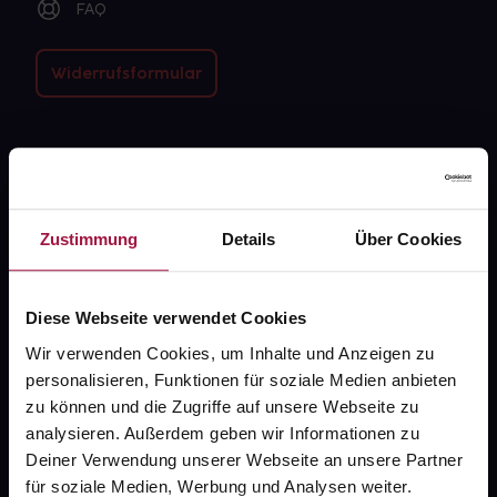
FAQ
Widerrufsformular
gesund.de
Über uns
Zustimmung
Details
Über Cookies
Karriere
Newsletter
Diese Webseite verwendet Cookies
Barrierefreiheitserklärung
Wir verwenden Cookies, um Inhalte und Anzeigen zu
personalisieren, Funktionen für soziale Medien anbieten
PAYBACK
zu können und die Zugriffe auf unsere Webseite zu
gesund-versorger.de
analysieren. Außerdem geben wir Informationen zu
Deiner Verwendung unserer Webseite an unsere Partner
Sanitätshäuser
für soziale Medien, Werbung und Analysen weiter.