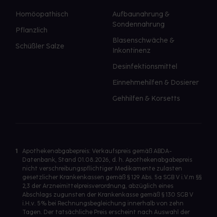
Homöopathisch
Aufbaunahrung &
Sondennahrung
Pflanzlich
Blasenschwäche &
Schüßler Salze
Inkontinenz
Desinfektionsmittel
Einnehmehilfen & Dosierer
Gehhilfen & Korsetts
1
Apothekenabgabepreis: Verkaufspreis gemäß ABDA-
Datenbank, Stand 01.08.2026, d. h. Apothekenabgabepreis
nicht verschreibungspflichtiger Medikamente zulasten
gesetzlicher Krankenkassen gemäß § 129 Abs. 5a SGB V i.V.m §§
2,3 der Arzneimittelpreisverordnung, abzüglich eines
Abschlags zugunsten der Krankenkasse gemäß § 130 SGB V
i.H.v. 5% bei Rechnungsbegleichung innerhalb von zehn
Tagen. Der tatsächliche Preis erscheint nach Auswahl der