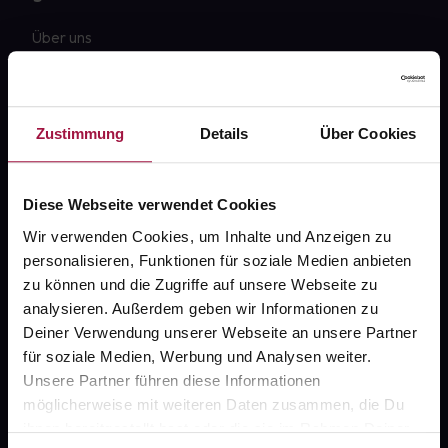
Über uns
Karriere
Newsletter
Zustimmung
Details
Über Cookies
Barrierefreiheitserklärung
PAYBACK
Diese Webseite verwendet Cookies
gesund-versorger.de
Wir verwenden Cookies, um Inhalte und Anzeigen zu
personalisieren, Funktionen für soziale Medien anbieten
Sanitätshäuser
zu können und die Zugriffe auf unsere Webseite zu
Datenschutz
analysieren. Außerdem geben wir Informationen zu
Deiner Verwendung unserer Webseite an unsere Partner
AGB
für soziale Medien, Werbung und Analysen weiter.
Impressum
Unsere Partner führen diese Informationen
möglicherweise mit weiteren Daten zusammen, die Du
ihnen bereitgestellt hast oder die sie im Rahmen Deiner