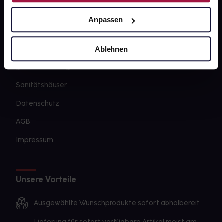
Newsletter
Anpassen
Barrierefreiheitserklärung
PAYBACK
Ablehnen
gesund-versorger.de
Sanitätshäuser
Datenschutz
AGB
Impressum
Unsere Vorteile
Ausgewählte Wunschprodukte sofort abholbereit
Lieferung für sofort verfügbare Artikel meist am