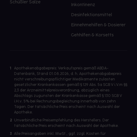
Schüßler Salze
Inkontinenz
Desinfektionsmittel
Einnehmehilfen & Dosierer
Gehhilfen & Korsetts
1
Apothekenabgabepreis: Verkaufspreis gemäß ABDA-
Datenbank, Stand 01.08.2026, d. h. Apothekenabgabepreis
nicht verschreibungspflichtiger Medikamente zulasten
gesetzlicher Krankenkassen gemäß § 129 Abs. 5a SGB V i.V.m §§
2,3 der Arzneimittelpreisverordnung, abzüglich eines
Abschlags zugunsten der Krankenkasse gemäß § 130 SGB V
i.H.v. 5% bei Rechnungsbegleichung innerhalb von zehn
Tagen. Der tatsächliche Preis erscheint nach Auswahl der
Apotheke.
2
Unverbindliche Preisempfehlung des Herstellers. Der
tatsächliche Preis erscheint nach Auswahl der Apotheke.
3
Alle Preisangaben inkl. MwSt., ggf. zzgl. Kosten für