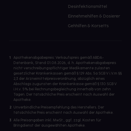
Desinfektionsmittel
Einnehmehilfen & Dosierer
Gehhilfen & Korsetts
1
Apothekenabgabepreis: Verkaufspreis gemäß ABDA-
Datenbank, Stand 01.08.2026, d. h. Apothekenabgabepreis
nicht verschreibungspflichtiger Medikamente zulasten
gesetzlicher Krankenkassen gemäß § 129 Abs. 5a SGB V i.V.m §§
2,3 der Arzneimittelpreisverordnung, abzüglich eines
Abschlags zugunsten der Krankenkasse gemäß § 130 SGB V
i.H.v. 5% bei Rechnungsbegleichung innerhalb von zehn
Tagen. Der tatsächliche Preis erscheint nach Auswahl der
Apotheke.
2
Unverbindliche Preisempfehlung des Herstellers. Der
tatsächliche Preis erscheint nach Auswahl der Apotheke.
3
Alle Preisangaben inkl. MwSt., ggf. zzgl. Kosten für
Bringdienst der ausgewählten Apotheke.