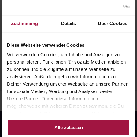
Liefergebiet
Zustimmung
Details
Über Cookies
Die folgenden Postleitzahlen werden durch die
Apotheke beliefert:
76530, 76532, 76534
Diese Webseite verwendet Cookies
Wir verwenden Cookies, um Inhalte und Anzeigen zu
Impressum
AGB
Widerrufsbelehrung
Datenschutz
personalisieren, Funktionen für soziale Medien anbieten
zu können und die Zugriffe auf unsere Webseite zu
analysieren. Außerdem geben wir Informationen zu
Deiner Verwendung unserer Webseite an unsere Partner
für soziale Medien, Werbung und Analysen weiter.
Unsere Partner führen diese Informationen
möglicherweise mit weiteren Daten zusammen, die Du
ihnen bereitgestellt hast oder die sie im Rahmen Deiner
Nutzung der Dienste gesammelt haben.
Alle zulassen