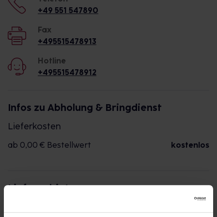
+49 551 547890
Fax
+495515478913
Hotline
+495515478912
Infos zu Abholung & Bringdienst
Lieferkosten
ab 0,00 € Bestellwert
kostenlos
Liefergebiet
Die folgenden Postleitzahlen werden durch die
Apotheke beliefert: