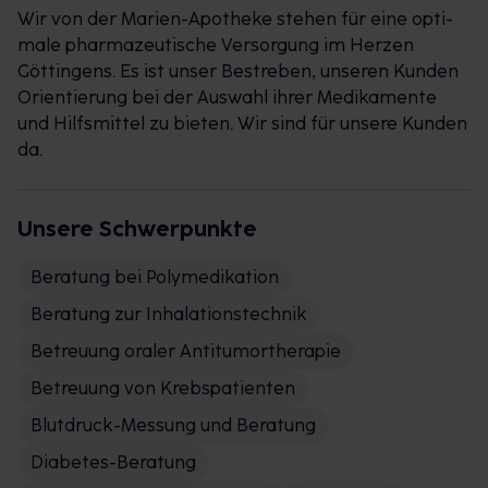
Wir von der Ma­ri­en-Apo­the­ke ste­hen für ei­ne op­ti­
male phar­mazeutis­che Ver­sorgung im Her­zen
Göttin­gens. Es ist un­ser Be­streben, un­seren Kun­den
Ori­en­tierung bei der Aus­wahl ih­rer Medika­mente
und Hil­f­s­mit­tel zu bi­eten. Wir sind für unsere Kunden
da.
Unsere Schwerpunkte
Beratung bei Polymedikation
Beratung zur Inhalationstechnik
Betreuung oraler Antitumortherapie
Betreuung von Krebspatienten
Blutdruck-Messung und Beratung
Diabetes-Beratung