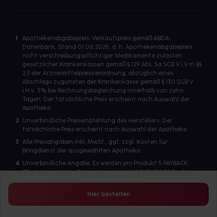
1
Apothekenabgabepreis: Verkaufspreis gemäß ABDA-
Datenbank, Stand 01.08.2026, d. h. Apothekenabgabepreis
nicht verschreibungspflichtiger Medikamente zulasten
gesetzlicher Krankenkassen gemäß § 129 Abs. 5a SGB V i.V.m §§
2,3 der Arzneimittelpreisverordnung, abzüglich eines
Abschlags zugunsten der Krankenkasse gemäß § 130 SGB V
i.H.v. 5% bei Rechnungsbegleichung innerhalb von zehn
Tagen. Der tatsächliche Preis erscheint nach Auswahl der
Apotheke.
2
Unverbindliche Preisempfehlung des Herstellers. Der
tatsächliche Preis erscheint nach Auswahl der Apotheke.
3
Alle Preisangaben inkl. MwSt., ggf. zzgl. Kosten für
Bringdienst der ausgewählten Apotheke.
4
Unverbindliche Angabe. Es werden pro Produkt 5 PAYBACK
°Punkte vergeben. Es werden maximal 100 PAYBACK Punkte
pro Produkt ausgegeben. Eine Punktegutschrift erfolgt nur
für Produkte mit einem Einzelpreis ab 2 Euro. Für auf Rezept
Hier bestellen
abgegebene Artikel werden keine PAYBACK Punkte vergeben.
Es wird ein Benutzerkonto benötigt, um die PAYBACK-
Kartennummer zu hinterlegen.