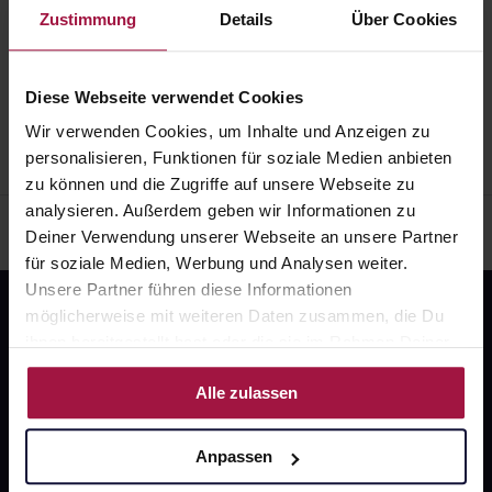
Zustimmung
Details
Über Cookies
37073, 37075, 37077, 37079, 37081, 37083, 37085
Impressum
AGB
Widerrufsbelehrung
Datenschutz
Diese Webseite verwendet Cookies
Wir verwenden Cookies, um Inhalte und Anzeigen zu
personalisieren, Funktionen für soziale Medien anbieten
zu können und die Zugriffe auf unsere Webseite zu
analysieren. Außerdem geben wir Informationen zu
Deiner Verwendung unserer Webseite an unsere Partner
für soziale Medien, Werbung und Analysen weiter.
Unsere Partner führen diese Informationen
möglicherweise mit weiteren Daten zusammen, die Du
ihnen bereitgestellt hast oder die sie im Rahmen Deiner
Nutzung der Dienste gesammelt haben.
Alle zulassen
Fragen zu Deiner Bestellung?
Anpassen