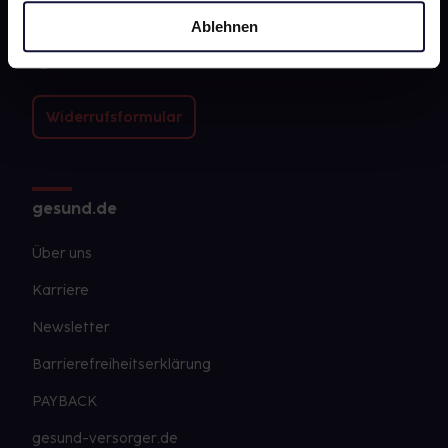
Kontakt
Ablehnen
FAQ
Widerrufsformular
gesund.de
Über uns
Karriere
Newsletter
Barrierefreiheitserklärung
PAYBACK
gesund-versorger.de