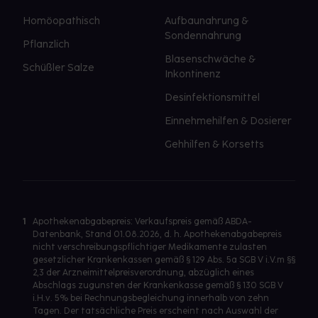
Homöopathisch
Aufbaunahrung &
Sondennahrung
Pflanzlich
Blasenschwäche &
Schüßler Salze
Inkontinenz
Desinfektionsmittel
Einnehmehilfen & Dosierer
Gehhilfen & Korsetts
1
Apothekenabgabepreis: Verkaufspreis gemäß ABDA-
Datenbank, Stand 01.08.2026, d. h. Apothekenabgabepreis
nicht verschreibungspflichtiger Medikamente zulasten
gesetzlicher Krankenkassen gemäß § 129 Abs. 5a SGB V i.V.m §§
2,3 der Arzneimittelpreisverordnung, abzüglich eines
Abschlags zugunsten der Krankenkasse gemäß § 130 SGB V
i.H.v. 5% bei Rechnungsbegleichung innerhalb von zehn
Tagen. Der tatsächliche Preis erscheint nach Auswahl der