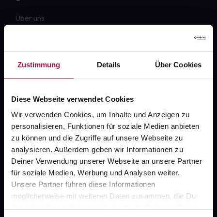
Über uns
Karriere
Newsletter
Zustimmung
Details
Über Cookies
Barrierefreiheitserklärung
PAYBACK
Diese Webseite verwendet Cookies
gesund-versorger.de
Wir verwenden Cookies, um Inhalte und Anzeigen zu
personalisieren, Funktionen für soziale Medien anbieten
Sanitätshäuser
zu können und die Zugriffe auf unsere Webseite zu
Datenschutz
analysieren. Außerdem geben wir Informationen zu
Deiner Verwendung unserer Webseite an unsere Partner
AGB
für soziale Medien, Werbung und Analysen weiter.
Impressum
Unsere Partner führen diese Informationen
möglicherweise mit weiteren Daten zusammen, die Du
ihnen bereitgestellt hast oder die sie im Rahmen Deiner