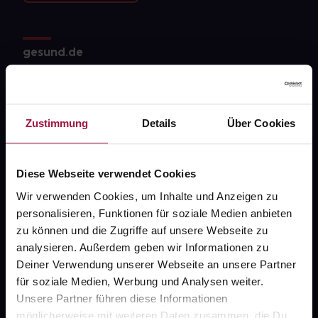
gesund.de
Über uns
Karriere
Zustimmung
Details
Über Cookies
Newsletter
Barrierefreiheitserklärung
Diese Webseite verwendet Cookies
PAYBACK
Wir verwenden Cookies, um Inhalte und Anzeigen zu
personalisieren, Funktionen für soziale Medien anbieten
gesund-versorger.de
zu können und die Zugriffe auf unsere Webseite zu
Sanitätshäuser
analysieren. Außerdem geben wir Informationen zu
Deiner Verwendung unserer Webseite an unsere Partner
Datenschutz
für soziale Medien, Werbung und Analysen weiter.
AGB
Unsere Partner führen diese Informationen
möglicherweise mit weiteren Daten zusammen, die Du