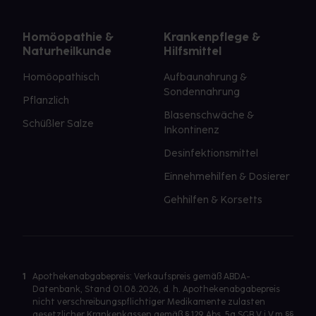
Homöopathie &
Krankenpflege &
Naturheilkunde
Hilfsmittel
Homöopathisch
Aufbaunahrung &
Sondennahrung
Pflanzlich
Blasenschwäche &
Schüßler Salze
Inkontinenz
Desinfektionsmittel
Einnehmehilfen & Dosierer
Gehhilfen & Korsetts
1
Apothekenabgabepreis: Verkaufspreis gemäß ABDA-
Datenbank, Stand 01.08.2026, d. h. Apothekenabgabepreis
nicht verschreibungspflichtiger Medikamente zulasten
gesetzlicher Krankenkassen gemäß § 129 Abs. 5a SGB V i.V.m §§