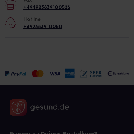
Fax
+494923839100526
Hotline
+492383910050
Fragen zu Deiner Bestellung?