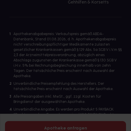
Gehhilfen & Korsetts
1
Apothekenabgabepreis: Verkaufspreis gemäß ABDA-
Datenbank, Stand 01.08.2026, d. h. Apothekenabgabepreis
nicht verschreibungspflichtiger Medikamente zulasten
gesetzlicher Krankenkassen gemäß § 129 Abs. 5a SGB V i.V.m §§
2,3 der Arzneimittelpreisverordnung, abzüglich eines
Abschlags zugunsten der Krankenkasse gemäß § 130 SGB V
i.H.v. 5% bei Rechnungsbegleichung innerhalb von zehn
Tagen. Der tatsächliche Preis erscheint nach Auswahl der
Apotheke.
2
Unverbindliche Preisempfehlung des Herstellers. Der
tatsächliche Preis erscheint nach Auswahl der Apotheke.
3
Alle Preisangaben inkl. MwSt., ggf. zzgl. Kosten für
Bringdienst der ausgewählten Apotheke.
4
Unverbindliche Angabe. Es werden pro Produkt 5 PAYBACK
°Punkte vergeben. Es werden maximal 100 PAYBACK Punkte
pro Produkt ausgegeben. Eine Punktegutschrift erfolgt nur
für Produkte mit einem Einzelpreis ab 2 Euro. Für auf Rezept
Apotheke anfragen
abgegebene Artikel werden keine PAYBACK Punkte vergeben.