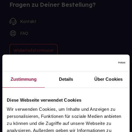
Fragen zu Deiner Bestellung?
Kontakt
FAQ
Widerrufsformular
gesund.de
Zustimmung
Details
Über Cookies
Über uns
Diese Webseite verwendet Cookies
Karriere
Wir verwenden Cookies, um Inhalte und Anzeigen zu
Newsletter
personalisieren, Funktionen für soziale Medien anbieten
zu können und die Zugriffe auf unsere Webseite zu
Barrierefreiheitserklärung
analysieren. Außerdem geben wir Informationen zu