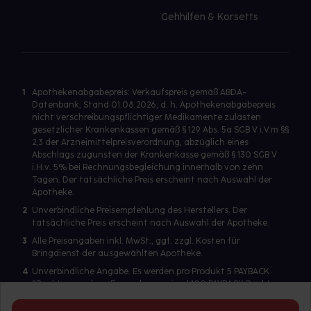
Gehhilfen & Korsetts
1
Apothekenabgabepreis: Verkaufspreis gemäß ABDA-
Datenbank, Stand 01.08.2026, d. h. Apothekenabgabepreis
nicht verschreibungspflichtiger Medikamente zulasten
gesetzlicher Krankenkassen gemäß § 129 Abs. 5a SGB V i.V.m §§
2,3 der Arzneimittelpreisverordnung, abzüglich eines
Abschlags zugunsten der Krankenkasse gemäß § 130 SGB V
i.H.v. 5% bei Rechnungsbegleichung innerhalb von zehn
Tagen. Der tatsächliche Preis erscheint nach Auswahl der
Apotheke.
2
Unverbindliche Preisempfehlung des Herstellers. Der
tatsächliche Preis erscheint nach Auswahl der Apotheke.
3
Alle Preisangaben inkl. MwSt., ggf. zzgl. Kosten für
Bringdienst der ausgewählten Apotheke.
4
Unverbindliche Angabe. Es werden pro Produkt 5 PAYBACK
°Punkte vergeben. Es werden maximal 100 PAYBACK Punkte
pro Produkt ausgegeben. Eine Punktegutschrift erfolgt nur
für Produkte mit einem Einzelpreis ab 2 Euro. Für auf Rezept