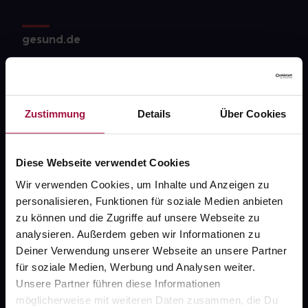
gesund.de
Über uns
Karriere
Zustimmung
Details
Über Cookies
Newsletter
Barrierefreiheitserklärung
Diese Webseite verwendet Cookies
PAYBACK
Wir verwenden Cookies, um Inhalte und Anzeigen zu
gesund-versorger.de
personalisieren, Funktionen für soziale Medien anbieten
zu können und die Zugriffe auf unsere Webseite zu
Sanitätshäuser
analysieren. Außerdem geben wir Informationen zu
Datenschutz
Deiner Verwendung unserer Webseite an unsere Partner
für soziale Medien, Werbung und Analysen weiter.
AGB
Unsere Partner führen diese Informationen
Impressum
möglicherweise mit weiteren Daten zusammen, die Du