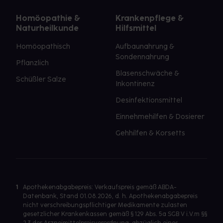
Homöopathie &
Krankenpflege &
Naturheilkunde
Hilfsmittel
Homöopathisch
Aufbaunahrung &
Sondennahrung
Pflanzlich
Blasenschwäche &
Schüßler Salze
Inkontinenz
Desinfektionsmittel
Einnehmehilfen & Dosierer
Gehhilfen & Korsetts
1
Apothekenabgabepreis: Verkaufspreis gemäß ABDA-
Datenbank, Stand 01.08.2026, d. h. Apothekenabgabepreis
nicht verschreibungspflichtiger Medikamente zulasten
gesetzlicher Krankenkassen gemäß § 129 Abs. 5a SGB V i.V.m §§