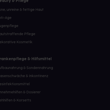
eauty & Pflege
kne, unreine & fettige Haut
nti-Age
ugenpflege
autstraffende Pflege
ekorative Kosmetik
rankenpflege & Hilfsmittel
ufbaunahrung & Sondennahrung
lasenschwäche & Inkontinenz
esinfektionsmittel
innehmehilfen & Dosierer
ehhilfen & Korsetts