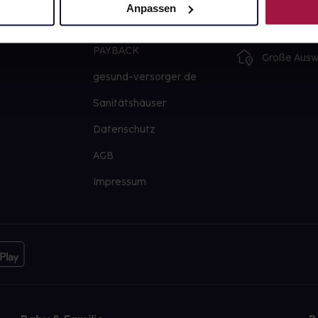
Artikel mei
Anpassen
Barrierefreiheitserklärung
Freie Wahl
PAYBACK
Große Ausw
gesund-versorger.de
Sanitätshäuser
Datenschutz
AGB
Impressum