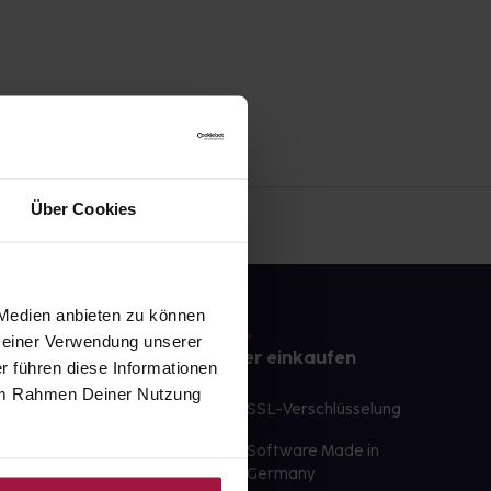
Über Cookies
 Medien anbieten zu können
 Deiner Verwendung unserer
e
Sicher einkaufen
r führen diese Informationen
e im Rahmen Deiner Nutzung
te Wunschprodukte
SSL-Verschlüsselung
lbereit
Software Made in
ür sofort verfügbare
Germany