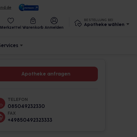
und.de
BESTELLUNG BEI
Apotheke wählen
Merkzettel
Warenkorb
Anmelden
Services
Apotheke anfragen
TELEFON
085049232330
FAX
+49850492323333