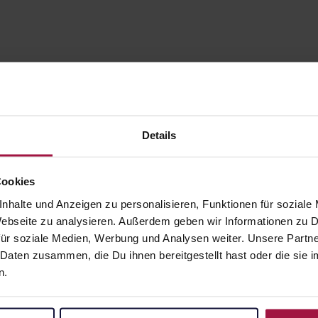
Details
Cookies
nhalte und Anzeigen zu personalisieren, Funktionen für soziale
 Webseite zu analysieren. Außerdem geben wir Informationen zu
gesund.de
Unsere Vorteil
ür soziale Medien, Werbung und Analysen weiter. Unsere Partne
 Daten zusammen, die Du ihnen bereitgestellt hast oder die si
Über uns
Ausgewähl
n.
sofort abho
Karriere
Lieferung f
Newsletter