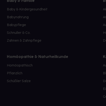
Baby & Familie
B
Baby & Kindergesundheit
A
Babynahrung
A
Babypflege
A
Schnuller & Co.
H
Zahnen & Zahnpflege
D
Homöopathie & Naturheilkunde
K
Homöopathisch
A
Pflanzlich
B
Schüßler Salze
D
E
G