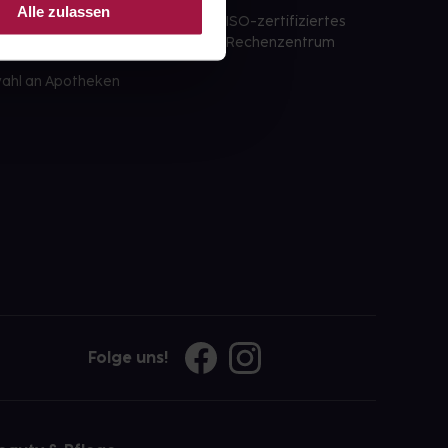
st am selben Tag möglich
Alle zulassen
ISO-zertifiziertes
 der Apotheke
Rechenzentrum
ahl an Apotheken
Folge uns!