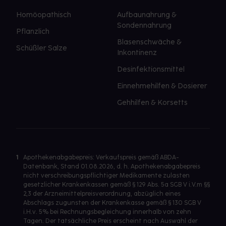
Homöopathisch
Aufbaunahrung &
Sondennahrung
Pflanzlich
Blasenschwäche &
Schüßler Salze
Inkontinenz
Desinfektionsmittel
Einnehmehilfen & Dosierer
Gehhilfen & Korsetts
1
Apothekenabgabepreis: Verkaufspreis gemäß ABDA-
Datenbank, Stand 01.08.2026, d. h. Apothekenabgabepreis
nicht verschreibungspflichtiger Medikamente zulasten
gesetzlicher Krankenkassen gemäß § 129 Abs. 5a SGB V i.V.m §§
2,3 der Arzneimittelpreisverordnung, abzüglich eines
Abschlags zugunsten der Krankenkasse gemäß § 130 SGB V
i.H.v. 5% bei Rechnungsbegleichung innerhalb von zehn
Tagen. Der tatsächliche Preis erscheint nach Auswahl der