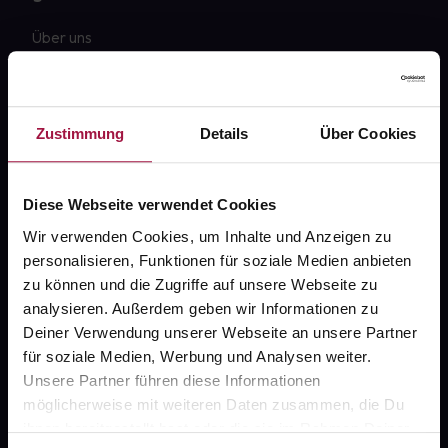
Über uns
Karriere
Newsletter
Zustimmung
Details
Über Cookies
Barrierefreiheitserklärung
PAYBACK
Diese Webseite verwendet Cookies
gesund-versorger.de
Wir verwenden Cookies, um Inhalte und Anzeigen zu
personalisieren, Funktionen für soziale Medien anbieten
Sanitätshäuser
zu können und die Zugriffe auf unsere Webseite zu
Datenschutz
analysieren. Außerdem geben wir Informationen zu
Deiner Verwendung unserer Webseite an unsere Partner
AGB
für soziale Medien, Werbung und Analysen weiter.
Impressum
Unsere Partner führen diese Informationen
möglicherweise mit weiteren Daten zusammen, die Du
ihnen bereitgestellt hast oder die sie im Rahmen Deiner