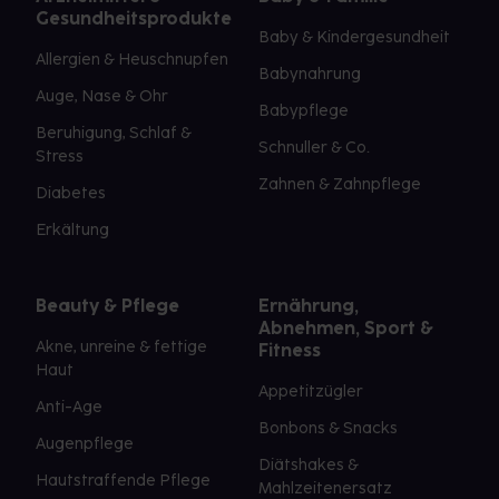
Gesundheitsprodukte
Baby & Kindergesundheit
Allergien & Heuschnupfen
Babynahrung
Auge, Nase & Ohr
Babypflege
Beruhigung, Schlaf &
Schnuller & Co.
Stress
Zahnen & Zahnpflege
Diabetes
Erkältung
Beauty & Pflege
Ernährung,
Abnehmen, Sport &
Akne, unreine & fettige
Fitness
Haut
Appetitzügler
Anti-Age
Bonbons & Snacks
Augenpflege
Diätshakes &
Hautstraffende Pflege
Mahlzeitenersatz