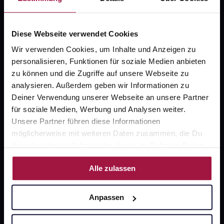
FAQ
Diese Webseite verwendet Cookies
Widerrufsformular
Wir verwenden Cookies, um Inhalte und Anzeigen zu
personalisieren, Funktionen für soziale Medien anbieten
zu können und die Zugriffe auf unsere Webseite zu
gesund.de
analysieren. Außerdem geben wir Informationen zu
Deiner Verwendung unserer Webseite an unsere Partner
Über uns
für soziale Medien, Werbung und Analysen weiter.
Unsere Partner führen diese Informationen
Karriere
möglicherweise mit weiteren Daten zusammen, die Du
Newsletter
ihnen bereitgestellt hast oder die sie im Rahmen Deiner
Nutzung der Dienste gesammelt haben.
Barrierefreiheitserklärung
Alle zulassen
PAYBACK
Anpassen
gesund-versorger.de
Sanitätshäuser