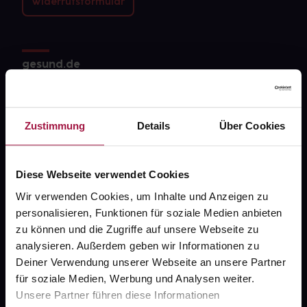
Widerrufsformular
gesund.de
Über uns
Karriere
Zustimmung
Details
Über Cookies
Newsletter
Barrierefreiheitserklärung
Diese Webseite verwendet Cookies
Wir verwenden Cookies, um Inhalte und Anzeigen zu
PAYBACK
personalisieren, Funktionen für soziale Medien anbieten
gesund-versorger.de
zu können und die Zugriffe auf unsere Webseite zu
analysieren. Außerdem geben wir Informationen zu
Sanitätshäuser
Deiner Verwendung unserer Webseite an unsere Partner
Datenschutz
für soziale Medien, Werbung und Analysen weiter.
Unsere Partner führen diese Informationen
AGB