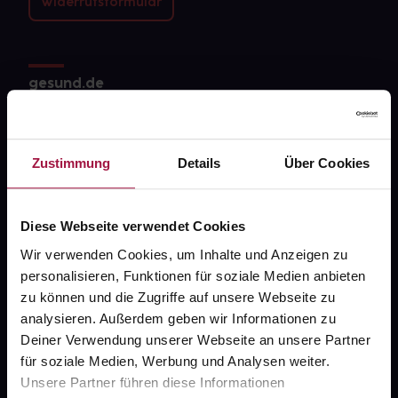
Widerrufsformular
gesund.de
Über uns
Karriere
Zustimmung
Details
Über Cookies
Newsletter
Barrierefreiheitserklärung
Diese Webseite verwendet Cookies
Wir verwenden Cookies, um Inhalte und Anzeigen zu
PAYBACK
personalisieren, Funktionen für soziale Medien anbieten
gesund-versorger.de
zu können und die Zugriffe auf unsere Webseite zu
analysieren. Außerdem geben wir Informationen zu
Sanitätshäuser
Deiner Verwendung unserer Webseite an unsere Partner
Datenschutz
für soziale Medien, Werbung und Analysen weiter.
Unsere Partner führen diese Informationen
AGB