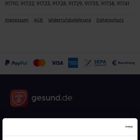
91710, 91722, 91723, 91728, 91729, 91735, 91738, 91741
Impressum
AGB
Widerrufsbelehrung
Datenschutz
Fragen zu Deiner Bestellung?