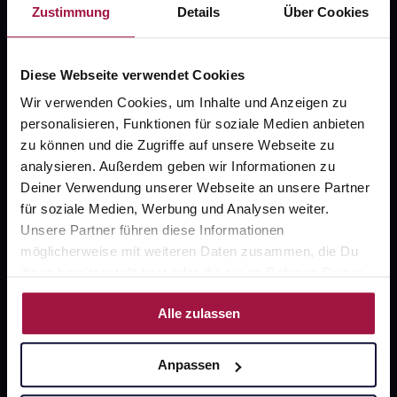
Kontakt
Zustimmung
Details
Über Cookies
FAQ
Diese Webseite verwendet Cookies
Widerrufsformular
Wir verwenden Cookies, um Inhalte und Anzeigen zu
personalisieren, Funktionen für soziale Medien anbieten
zu können und die Zugriffe auf unsere Webseite zu
analysieren. Außerdem geben wir Informationen zu
gesund.de
Deiner Verwendung unserer Webseite an unsere Partner
für soziale Medien, Werbung und Analysen weiter.
Über uns
Unsere Partner führen diese Informationen
Karriere
möglicherweise mit weiteren Daten zusammen, die Du
ihnen bereitgestellt hast oder die sie im Rahmen Deiner
Newsletter
Nutzung der Dienste gesammelt haben.
Alle zulassen
Barrierefreiheitserklärung
PAYBACK
Anpassen
gesund-versorger.de