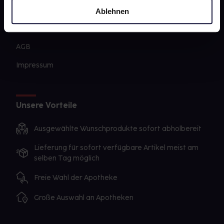
Sanitätshäuser
Ablehnen
Datenschutz
AGB
Impressum
Unsere Vorteile
Ausgewählte Wunschprodukte sofort abholbereit
Lieferung für sofort verfügbare Artikel meist am
selben Tag möglich
Freie Wahl der Apotheke
Große Auswahl an Apotheken