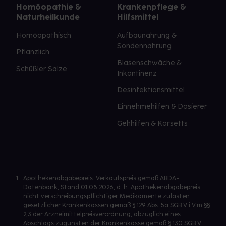
Homöopathie &
Krankenpflege &
Naturheilkunde
Hilfsmittel
Homöopathisch
Aufbaunahrung &
Sondennahrung
Pflanzlich
Blasenschwäche &
Schüßler Salze
Inkontinenz
Desinfektionsmittel
Einnehmehilfen & Dosierer
Gehhilfen & Korsetts
1
Apothekenabgabepreis: Verkaufspreis gemäß ABDA-
Datenbank, Stand 01.08.2026, d. h. Apothekenabgabepreis
nicht verschreibungspflichtiger Medikamente zulasten
gesetzlicher Krankenkassen gemäß § 129 Abs. 5a SGB V i.V.m §§
2,3 der Arzneimittelpreisverordnung, abzüglich eines
Abschlags zugunsten der Krankenkasse gemäß § 130 SGB V