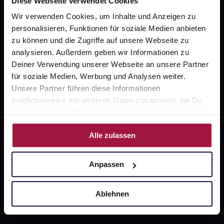
Diese Webseite verwendet Cookies
Wir verwenden Cookies, um Inhalte und Anzeigen zu
gesund.de
personalisieren, Funktionen für soziale Medien anbieten
Über uns
zu können und die Zugriffe auf unsere Webseite zu
analysieren. Außerdem geben wir Informationen zu
Karriere
Deiner Verwendung unserer Webseite an unsere Partner
für soziale Medien, Werbung und Analysen weiter.
Newsletter
Unsere Partner führen diese Informationen
Barrierefreiheitserklärung
möglicherweise mit weiteren Daten zusammen, die Du
ihnen bereitgestellt hast oder die sie im Rahmen Deiner
PAYBACK
Nutzung der Dienste gesammelt haben.
gesund-versorger.de
Alle zulassen
Sanitätshäuser
Anpassen
Datenschutz
AGB
Ablehnen
Impressum