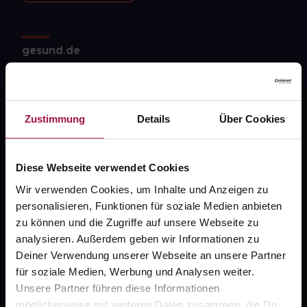
gesund.de
Über uns
Karriere
Zustimmung
Details
Über Cookies
Newsletter
Barrierefreiheitserklärung
Diese Webseite verwendet Cookies
PAYBACK
Wir verwenden Cookies, um Inhalte und Anzeigen zu
personalisieren, Funktionen für soziale Medien anbieten
gesund-versorger.de
zu können und die Zugriffe auf unsere Webseite zu
Sanitätshäuser
analysieren. Außerdem geben wir Informationen zu
Deiner Verwendung unserer Webseite an unsere Partner
Datenschutz
für soziale Medien, Werbung und Analysen weiter.
AGB
Unsere Partner führen diese Informationen
möglicherweise mit weiteren Daten zusammen, die Du