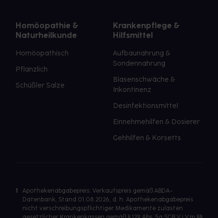
Homöopathie &
Krankenpflege &
Naturheilkunde
Hilfsmittel
Homöopathisch
Aufbaunahrung &
Sondennahrung
Pflanzlich
Blasenschwäche &
Schüßler Salze
Inkontinenz
Desinfektionsmittel
Einnehmehilfen & Dosierer
Gehhilfen & Korsetts
1
Apothekenabgabepreis: Verkaufspreis gemäß ABDA-
Datenbank, Stand 01.08.2026, d. h. Apothekenabgabepreis
nicht verschreibungspflichtiger Medikamente zulasten
gesetzlicher Krankenkassen gemäß § 129 Abs. 5a SGB V i.V.m §§