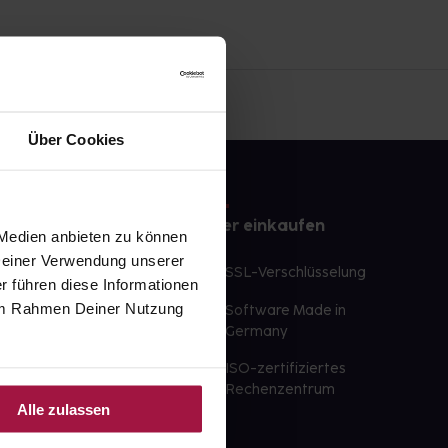
Über Cookies
e
Sicher einkaufen
 Medien anbieten zu können
 Deiner Verwendung unserer
te Wunschprodukte
SSL-Verschlüsselung
r führen diese Informationen
lbereit
e im Rahmen Deiner Nutzung
Software Made in
ür sofort verfügbare
Germany
st am selben Tag möglich
ISO-zertifiziertes
 der Apotheke
Rechenzentrum
Alle zulassen
ahl an Apotheken