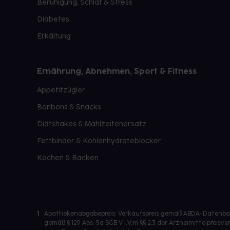
Beruhigung, Schlaf & Stress
Diabetes
Erkältung
Ernährung, Abnehmen, Sport & Fitness
Appetitzügler
Bonbons & Snacks
Diätshakes & Mahlzeitenersatz
Fettbinder & Kohlenhydrateblocker
Kochen & Backen
1
Apothekenabgabepreis: Verkaufspreis gemäß ABDA-Datenbank
gemäß § 129 Abs. 5a SGB V i.V.m §§ 2,3 der Arzneimittelpre