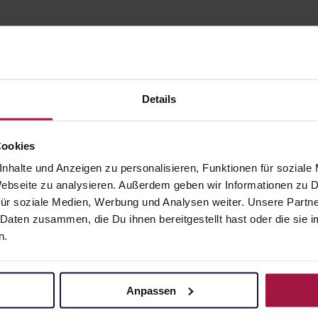
Details
Cookies
gesund.de
Unsere Vorteil
nhalte und Anzeigen zu personalisieren, Funktionen für soziale
 Webseite zu analysieren. Außerdem geben wir Informationen zu
Über uns
Ausgewähl
ür soziale Medien, Werbung und Analysen weiter. Unsere Partne
sofort abho
Karriere
 Daten zusammen, die Du ihnen bereitgestellt hast oder die si
Lieferung f
n.
Newsletter
Artikel mei
Barrierefreiheitserklärung
Freie Wahl
Anpassen
PAYBACK
Große Ausw