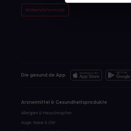
Widerrufsformular
Die gesund.de App
Arzneimittel & Gesundheitsprodukte
Allergien & Heuschnupfen
Auge, Nase & Ohr