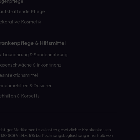
ugenpflege
autstraffende Pflege
ekorative Kosmetik
rankenpflege & Hilfsmittel
ufbaunahrung & Sondennahrung
lasenschwäche & Inkontinenz
esinfektionsmittel
innehmehilfen & Dosierer
ehhilfen & Korsetts
ichtiger Medikamente zulasten gesetzlicher Krankenkassen
 130 SGB V i.H.v. 5% bei Rechnungsbegleichung innerhalb von