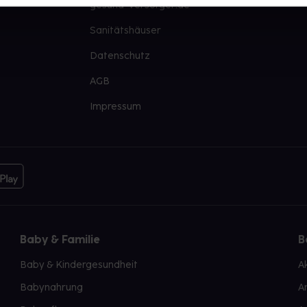
gesund-versorger.de
Sanitätshäuser
Datenschutz
AGB
Impressum
Baby & Familie
B
Baby & Kindergesundheit
A
Babynahrung
A