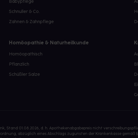
Babypflege
A
Schnuller & Co.
H
Zahnen & Zahnpflege
D
Homöopathie & Naturheilkunde
K
Homöopathisch
A
Pflanzlich
B
Schüßler Salze
D
E
G
, Stand 01.08.2026, d. h. Apothekenabgabepreis nicht verschreibungspfl
isverordnung, abzüglich eines Abschlags zugunsten der Krankenkasse gemäß §