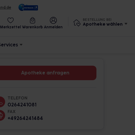
und.de
BESTELLUNG BEI
Apotheke wählen
Merkzettel
Warenkorb
Anmelden
Services
Apotheke anfragen
TELEFON
0264241081
FAX
+49264241484