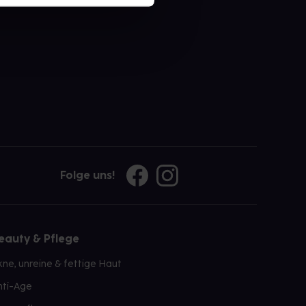
Folge uns!
eauty & Pflege
kne, unreine & fettige Haut
nti-Age