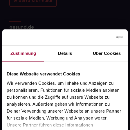
Widerrufsformular
gesund.de
Über uns
Karriere
Zustimmung
Details
Über Cookies
Newsletter
Barrierefreiheitserklärung
Diese Webseite verwendet Cookies
Wir verwenden Cookies, um Inhalte und Anzeigen zu
PAYBACK
personalisieren, Funktionen für soziale Medien anbieten
gesund-versorger.de
zu können und die Zugriffe auf unsere Webseite zu
analysieren. Außerdem geben wir Informationen zu
Sanitätshäuser
Deiner Verwendung unserer Webseite an unsere Partner
Datenschutz
für soziale Medien, Werbung und Analysen weiter.
Unsere Partner führen diese Informationen
AGB