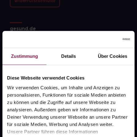
Widerrufsformular
gesund.de
Über uns
Karriere
Zustimmung
Details
Über Cookies
Newsletter
Barrierefreiheitserklärung
Diese Webseite verwendet Cookies
Wir verwenden Cookies, um Inhalte und Anzeigen zu
PAYBACK
personalisieren, Funktionen für soziale Medien anbieten
gesund-versorger.de
zu können und die Zugriffe auf unsere Webseite zu
analysieren. Außerdem geben wir Informationen zu
Sanitätshäuser
Deiner Verwendung unserer Webseite an unsere Partner
Datenschutz
für soziale Medien, Werbung und Analysen weiter.
Unsere Partner führen diese Informationen
AGB