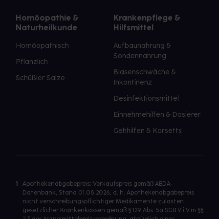
Homöopathie &
Krankenpflege &
Naturheilkunde
Hilfsmittel
Homöopathisch
Aufbaunahrung &
Sondennahrung
Pflanzlich
Blasenschwäche &
Schüßler Salze
Inkontinenz
Desinfektionsmittel
Einnehmehilfen & Dosierer
Gehhilfen & Korsetts
1
Apothekenabgabepreis: Verkaufspreis gemäß ABDA-
Datenbank, Stand 01.08.2026, d. h. Apothekenabgabepreis
nicht verschreibungspflichtiger Medikamente zulasten
gesetzlicher Krankenkassen gemäß § 129 Abs. 5a SGB V i.V.m §§