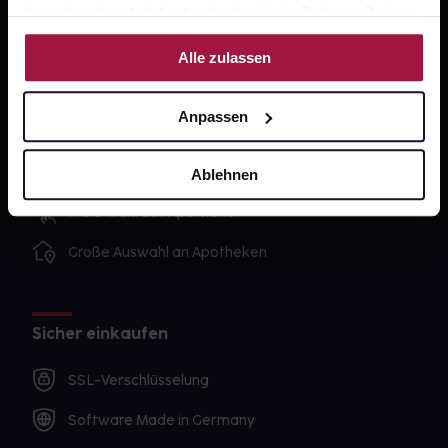
ihnen bereitgestellt hast oder die sie im Rahmen Deiner
Nutzung der Dienste gesammelt haben.
Alle zulassen
Unsere Vorteile
Ausgewählte Wunschprodukte sofort abholbereit
Anpassen
Lieferung für sofort verfügbare Artikel meist am
selben Tag möglich
Ablehnen
Freie Wahl der Apotheke
Große Auswahl an Apotheken
Sicher einkaufen
SSL-Verschlüsselung
Software Made in Germany