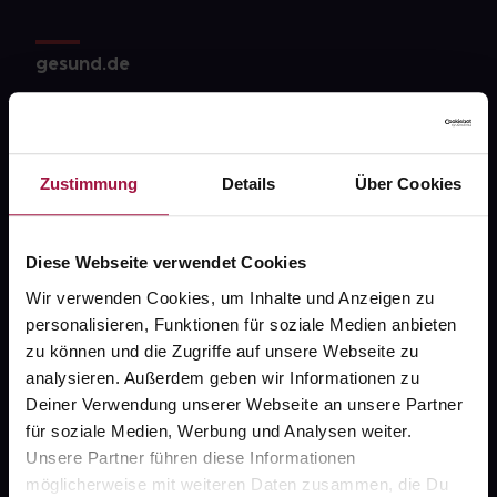
gesund.de
Über uns
Karriere
Zustimmung
Details
Über Cookies
Newsletter
Barrierefreiheitserklärung
Diese Webseite verwendet Cookies
PAYBACK
Wir verwenden Cookies, um Inhalte und Anzeigen zu
gesund-versorger.de
personalisieren, Funktionen für soziale Medien anbieten
zu können und die Zugriffe auf unsere Webseite zu
Sanitätshäuser
analysieren. Außerdem geben wir Informationen zu
Datenschutz
Deiner Verwendung unserer Webseite an unsere Partner
für soziale Medien, Werbung und Analysen weiter.
AGB
Unsere Partner führen diese Informationen
Impressum
möglicherweise mit weiteren Daten zusammen, die Du