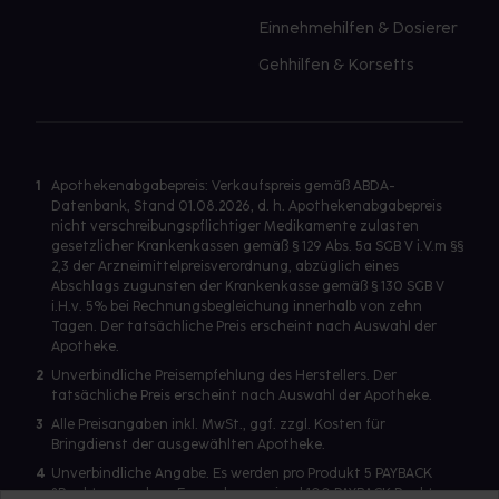
Einnehmehilfen & Dosierer
Gehhilfen & Korsetts
1
Apothekenabgabepreis: Verkaufspreis gemäß ABDA-
Datenbank, Stand 01.08.2026, d. h. Apothekenabgabepreis
nicht verschreibungspflichtiger Medikamente zulasten
gesetzlicher Krankenkassen gemäß § 129 Abs. 5a SGB V i.V.m §§
2,3 der Arzneimittelpreisverordnung, abzüglich eines
Abschlags zugunsten der Krankenkasse gemäß § 130 SGB V
i.H.v. 5% bei Rechnungsbegleichung innerhalb von zehn
Tagen. Der tatsächliche Preis erscheint nach Auswahl der
Apotheke.
2
Unverbindliche Preisempfehlung des Herstellers. Der
tatsächliche Preis erscheint nach Auswahl der Apotheke.
3
Alle Preisangaben inkl. MwSt., ggf. zzgl. Kosten für
Bringdienst der ausgewählten Apotheke.
4
Unverbindliche Angabe. Es werden pro Produkt 5 PAYBACK
°Punkte vergeben. Es werden maximal 100 PAYBACK Punkte