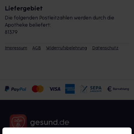
Liefergebiet
Die folgenden Postleitzahlen werden durch die
Apotheke beliefert:
81379
Impressum
AGB
Widerrufsbelehrung
Datenschutz