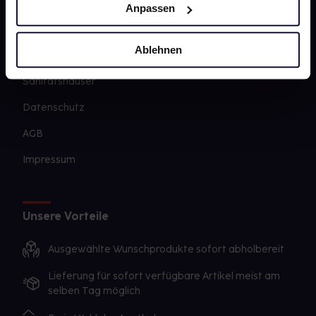
Barrierefreiheitserklärung
Anpassen
PAYBACK
Ablehnen
gesund-versorger.de
Sanitätshäuser
Datenschutz
AGB
Impressum
Unsere Vorteile
Ausgewählte Wunschprodukte sofort abholbereit
Lieferung für sofort verfügbare Artikel meist am
selben Tag möglich