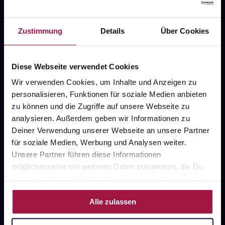
Fragen zu Deiner Bestellung?
Zustimmung
Details
Über Cookies
Kontakt
Diese Webseite verwendet Cookies
FAQ
Wir verwenden Cookies, um Inhalte und Anzeigen zu
personalisieren, Funktionen für soziale Medien anbieten
Widerrufsformular
zu können und die Zugriffe auf unsere Webseite zu
analysieren. Außerdem geben wir Informationen zu
Deiner Verwendung unserer Webseite an unsere Partner
für soziale Medien, Werbung und Analysen weiter.
gesund.de
Unsere Partner führen diese Informationen
möglicherweise mit weiteren Daten zusammen, die Du
Über uns
ihnen bereitgestellt hast oder die sie im Rahmen Deiner
Karriere
Nutzung der Dienste gesammelt haben.
Alle zulassen
Newsletter