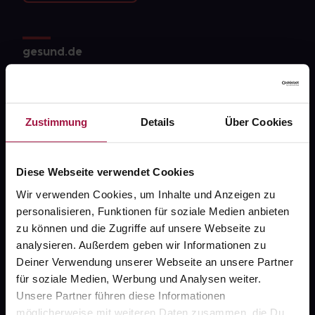
gesund.de
Über uns
Karriere
Zustimmung
Details
Über Cookies
Newsletter
Barrierefreiheitserklärung
Diese Webseite verwendet Cookies
PAYBACK
Wir verwenden Cookies, um Inhalte und Anzeigen zu
personalisieren, Funktionen für soziale Medien anbieten
gesund-versorger.de
zu können und die Zugriffe auf unsere Webseite zu
Sanitätshäuser
analysieren. Außerdem geben wir Informationen zu
Deiner Verwendung unserer Webseite an unsere Partner
Datenschutz
für soziale Medien, Werbung und Analysen weiter.
AGB
Unsere Partner führen diese Informationen
möglicherweise mit weiteren Daten zusammen, die Du