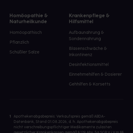
Homöopathie &
Krankenpflege &
Naturheilkunde
Hilfsmittel
Homöopathisch
Aufbaunahrung &
Sondennahrung
Pflanzlich
Blasenschwäche &
Schüßler Salze
Inkontinenz
Desinfektionsmittel
Einnehmehilfen & Dosierer
Gehhilfen & Korsetts
1
Apothekenabgabepreis: Verkaufspreis gemäß ABDA-
Datenbank, Stand 01.08.2026, d. h. Apothekenabgabepreis
nicht verschreibungspflichtiger Medikamente zulasten
gesetzlicher Krankenkassen gemäß § 129 Abs. 5a SGB V i.V.m §§