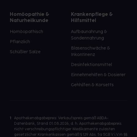
Homöopathie &
Krankenpflege &
Naturheilkunde
Hilfsmittel
Homöopathisch
Aufbaunahrung &
Sondennahrung
Pflanzlich
Blasenschwäche &
Schüßler Salze
Inkontinenz
Desinfektionsmittel
Einnehmehilfen & Dosierer
Gehhilfen & Korsetts
1
Apothekenabgabepreis: Verkaufspreis gemäß ABDA-
Datenbank, Stand 01.08.2026, d. h. Apothekenabgabepreis
nicht verschreibungspflichtiger Medikamente zulasten
gesetzlicher Krankenkassen gemäß § 129 Abs. 5a SGB V i.V.m §§