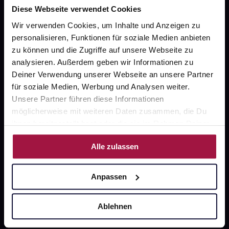
Diese Webseite verwendet Cookies
Wir verwenden Cookies, um Inhalte und Anzeigen zu
personalisieren, Funktionen für soziale Medien anbieten
Unsere Vorteile
zu können und die Zugriffe auf unsere Webseite zu
analysieren. Außerdem geben wir Informationen zu
Ausgewählte Wunschprodukte sofort abholbereit
Deiner Verwendung unserer Webseite an unsere Partner
Lieferung für sofort verfügbare Artikel meist am
für soziale Medien, Werbung und Analysen weiter.
selben Tag möglich
Unsere Partner führen diese Informationen
möglicherweise mit weiteren Daten zusammen, die Du
Freie Wahl der Apotheke
ihnen bereitgestellt hast oder die sie im Rahmen Deiner
Große Auswahl an Apotheken
Nutzung der Dienste gesammelt haben.
Alle zulassen
Sicher einkaufen
Anpassen
SSL-Verschlüsselung
Ablehnen
Software Made in Germany