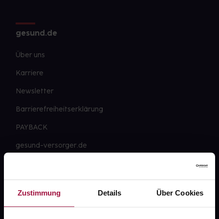
gesund.de
Über uns
Karriere
Newsletter
Barrierefreiheitserklärung
PAYBACK
gesund-versorger.de
Sanitätshäuser
Datenschutz
Zustimmung
Details
Über Cookies
AGB
Impressum