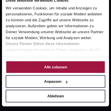
Diese Webseite verwendet Cookies
Wir verwenden Cookies, um Inhalte und Anzeigen zu
gesund.de
personalisieren, Funktionen für soziale Medien anbieten
Über uns
zu können und die Zugriffe auf unsere Webseite zu
analysieren. Außerdem geben wir Informationen zu
Karriere
Deiner Verwendung unserer Webseite an unsere Partner
für soziale Medien, Werbung und Analysen weiter.
Newsletter
Unsere Partner führen diese Informationen
Barrierefreiheitserklärung
möglicherweise mit weiteren Daten zusammen, die Du
ihnen bereitgestellt hast oder die sie im Rahmen Deiner
PAYBACK
Nutzung der Dienste gesammelt haben.
gesund-versorger.de
Alle zulassen
Sanitätshäuser
Anpassen
Datenschutz
AGB
Ablehnen
Impressum