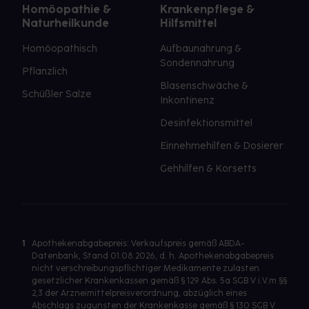
Homöopathie &
Krankenpflege &
Naturheilkunde
Hilfsmittel
Homöopathisch
Aufbaunahrung &
Sondennahrung
Pflanzlich
Blasenschwäche &
Schüßler Salze
Inkontinenz
Desinfektionsmittel
Einnehmehilfen & Dosierer
Gehhilfen & Korsetts
1
Apothekenabgabepreis: Verkaufspreis gemäß ABDA-
Datenbank, Stand 01.08.2026, d. h. Apothekenabgabepreis
nicht verschreibungspflichtiger Medikamente zulasten
gesetzlicher Krankenkassen gemäß § 129 Abs. 5a SGB V i.V.m §§
2,3 der Arzneimittelpreisverordnung, abzüglich eines
Abschlags zugunsten der Krankenkasse gemäß § 130 SGB V