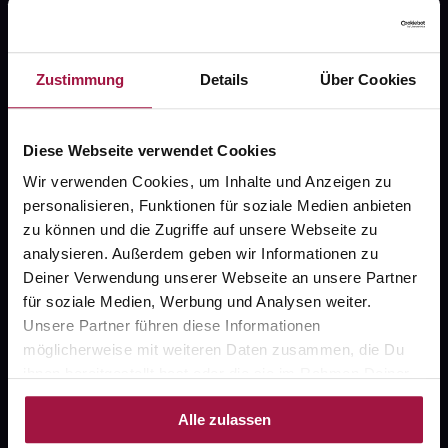
Zustimmung
Details
Über Cookies
Fragen zu Deiner Bestellung?
Kontakt
Diese Webseite verwendet Cookies
Wir verwenden Cookies, um Inhalte und Anzeigen zu
FAQ
personalisieren, Funktionen für soziale Medien anbieten
zu können und die Zugriffe auf unsere Webseite zu
Widerrufsformular
analysieren. Außerdem geben wir Informationen zu
Deiner Verwendung unserer Webseite an unsere Partner
für soziale Medien, Werbung und Analysen weiter.
Unsere Partner führen diese Informationen
gesund.de
möglicherweise mit weiteren Daten zusammen, die Du
ihnen bereitgestellt hast oder die sie im Rahmen Deiner
Über uns
Nutzung der Dienste gesammelt haben.
Karriere
Alle zulassen