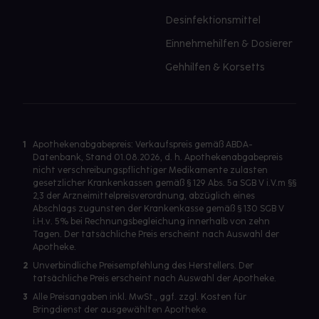
Desinfektionsmittel
Einnehmehilfen & Dosierer
Gehhilfen & Korsetts
1
Apothekenabgabepreis: Verkaufspreis gemäß ABDA-
Datenbank, Stand 01.08.2026, d. h. Apothekenabgabepreis
nicht verschreibungspflichtiger Medikamente zulasten
gesetzlicher Krankenkassen gemäß § 129 Abs. 5a SGB V i.V.m §§
2,3 der Arzneimittelpreisverordnung, abzüglich eines
Abschlags zugunsten der Krankenkasse gemäß § 130 SGB V
i.H.v. 5% bei Rechnungsbegleichung innerhalb von zehn
Tagen. Der tatsächliche Preis erscheint nach Auswahl der
Apotheke.
2
Unverbindliche Preisempfehlung des Herstellers. Der
tatsächliche Preis erscheint nach Auswahl der Apotheke.
3
Alle Preisangaben inkl. MwSt., ggf. zzgl. Kosten für
Bringdienst der ausgewählten Apotheke.