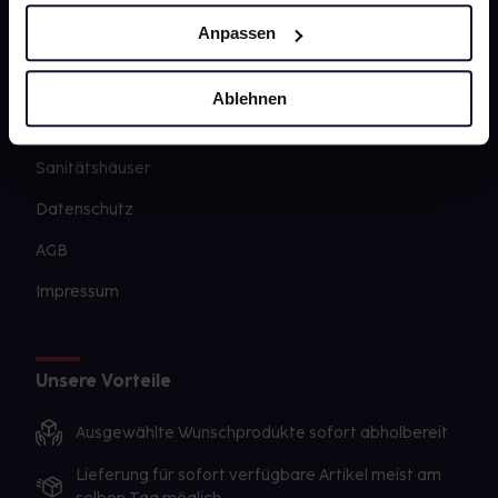
Newsletter
Anpassen
Barrierefreiheitserklärung
PAYBACK
Ablehnen
gesund-versorger.de
Sanitätshäuser
Datenschutz
AGB
Impressum
Unsere Vorteile
Ausgewählte Wunschprodukte sofort abholbereit
Lieferung für sofort verfügbare Artikel meist am