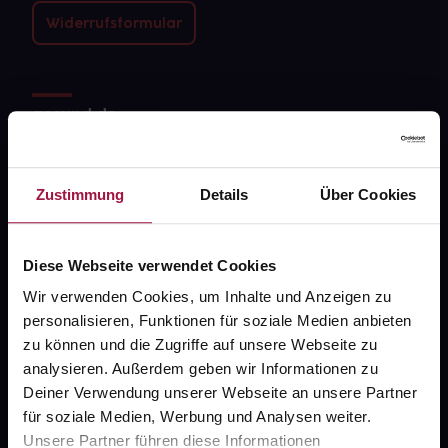
Widerrufsformular
gesund.de
Über uns
Zustimmung
Details
Über Cookies
Karriere
Newsletter
Diese Webseite verwendet Cookies
Barrierefreiheitserklärung
Wir verwenden Cookies, um Inhalte und Anzeigen zu
PAYBACK
personalisieren, Funktionen für soziale Medien anbieten
zu können und die Zugriffe auf unsere Webseite zu
gesund-versorger.de
analysieren. Außerdem geben wir Informationen zu
Sanitätshäuser
Deiner Verwendung unserer Webseite an unsere Partner
für soziale Medien, Werbung und Analysen weiter.
Datenschutz
Unsere Partner führen diese Informationen