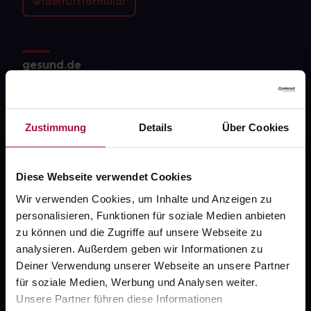
Widerrufsformular
gesund.de
Über uns
Karriere
Zustimmung
Details
Über Cookies
Newsletter
Barrierefreiheitserklärung
Diese Webseite verwendet Cookies
Wir verwenden Cookies, um Inhalte und Anzeigen zu
PAYBACK
personalisieren, Funktionen für soziale Medien anbieten
gesund-versorger.de
zu können und die Zugriffe auf unsere Webseite zu
analysieren. Außerdem geben wir Informationen zu
Sanitätshäuser
Deiner Verwendung unserer Webseite an unsere Partner
Datenschutz
für soziale Medien, Werbung und Analysen weiter.
Unsere Partner führen diese Informationen
AGB