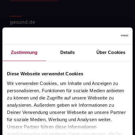
gesund.de
Über uns
Karriere
Zustimmung
Details
Über Cookies
Newsletter
Barrierefreiheitserklärung
Diese Webseite verwendet Cookies
PAYBACK
Wir verwenden Cookies, um Inhalte und Anzeigen zu
personalisieren, Funktionen für soziale Medien anbieten
gesund-versorger.de
zu können und die Zugriffe auf unsere Webseite zu
Sanitätshäuser
analysieren. Außerdem geben wir Informationen zu
Deiner Verwendung unserer Webseite an unsere Partner
Datenschutz
für soziale Medien, Werbung und Analysen weiter.
AGB
Unsere Partner führen diese Informationen
möglicherweise mit weiteren Daten zusammen, die Du