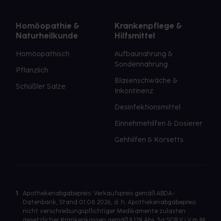
Homöopathie &
Krankenpflege &
Naturheilkunde
Hilfsmittel
Homöopathisch
Aufbaunahrung &
Sondennahrung
Pflanzlich
Blasenschwäche &
Schüßler Salze
Inkontinenz
Desinfektionsmittel
Einnehmehilfen & Dosierer
Gehhilfen & Korsetts
1
Apothekenabgabepreis: Verkaufspreis gemäß ABDA-
Datenbank, Stand 01.08.2026, d. h. Apothekenabgabepreis
nicht verschreibungspflichtiger Medikamente zulasten
gesetzlicher Krankenkassen gemäß § 129 Abs. 5a SGB V i.V.m §§