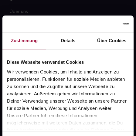
Über uns
Karriere
Newsletter
Zustimmung
Details
Über Cookies
Barrierefreiheitserklärung
PAYBACK
Diese Webseite verwendet Cookies
gesund-versorger.de
Wir verwenden Cookies, um Inhalte und Anzeigen zu
personalisieren, Funktionen für soziale Medien anbieten
Sanitätshäuser
zu können und die Zugriffe auf unsere Webseite zu
Datenschutz
analysieren. Außerdem geben wir Informationen zu
Deiner Verwendung unserer Webseite an unsere Partner
AGB
für soziale Medien, Werbung und Analysen weiter.
Impressum
Unsere Partner führen diese Informationen
möglicherweise mit weiteren Daten zusammen, die Du
ihnen bereitgestellt hast oder die sie im Rahmen Deiner