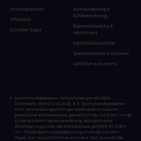
Homöopathisch
Aufbaunahrung &
Sondennahrung
Pflanzlich
Blasenschwäche &
Schüßler Salze
Inkontinenz
Desinfektionsmittel
Einnehmehilfen & Dosierer
Gehhilfen & Korsetts
1
Apothekenabgabepreis: Verkaufspreis gemäß ABDA-
Datenbank, Stand 01.08.2026, d. h. Apothekenabgabepreis
nicht verschreibungspflichtiger Medikamente zulasten
gesetzlicher Krankenkassen gemäß § 129 Abs. 5a SGB V i.V.m §§
2,3 der Arzneimittelpreisverordnung, abzüglich eines
Abschlags zugunsten der Krankenkasse gemäß § 130 SGB V
i.H.v. 5% bei Rechnungsbegleichung innerhalb von zehn
Tagen. Der tatsächliche Preis erscheint nach Auswahl der