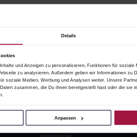
Details
gesund.de
Unsere Vorteil
Cookies
nhalte und Anzeigen zu personalisieren, Funktionen für soziale
Über uns
Ausgewähl
 Webseite zu analysieren. Außerdem geben wir Informationen zu
sofort abho
ür soziale Medien, Werbung und Analysen weiter. Unsere Partne
Karriere
Lieferung f
 Daten zusammen, die Du ihnen bereitgestellt hast oder die si
Newsletter
Artikel mei
n.
Barrierefreiheitserklärung
Freie Wahl
PAYBACK
Große Ausw
Anpassen
gesund-versorger.de
Sanitätshäuser