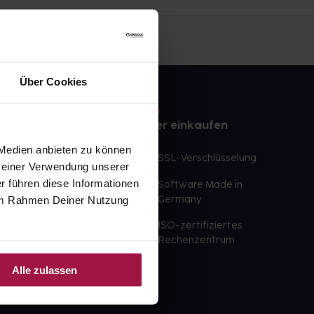
Über Cookies
e
Sicher einkaufen
 Medien anbieten zu können
te Wunschprodukte
SSL-Verschlüsselung
 Deiner Verwendung unserer
lbereit
r führen diese Informationen
Software Made in
ür sofort verfügbare
e im Rahmen Deiner Nutzung
Germany
st am selben Tag möglich
ISO-zertifiziertes
 der Apotheke
Rechenzentrum
ahl an Apotheken
Alle zulassen