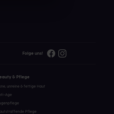
Folge uns!
eauty & Pflege
kne, unreine & fettige Haut
nti-Age
ugenpflege
autstraffende Pflege