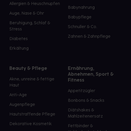
Allergien & Heuschnupfen
Babynahrung
Auge, Nase & Ohr
Babypflege
Beruhigung, Schlaf &
Schnuller & Co.
Stress
Zahnen & Zahnpflege
Diabetes
Erkältung
Beauty & Pflege
Ernährung,
Abnehmen, Sport &
Akne, unreine & fettige
Fitness
Haut
Appetitzügler
Anti-Age
Bonbons & Snacks
Augenpflege
Diätshakes &
Hautstraffende Pflege
Mahlzeitenersatz
Dekorative Kosmetik
Fettbinder &