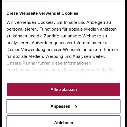
Widerrufsformular
Diese Webseite verwendet Cookies
Wir verwenden Cookies, um Inhalte und Anzeigen zu
personalisieren, Funktionen für soziale Medien anbieten
gesund.de
zu können und die Zugriffe auf unsere Webseite zu
analysieren. Außerdem geben wir Informationen zu
Über uns
Deiner Verwendung unserer Webseite an unsere Partner
für soziale Medien, Werbung und Analysen weiter.
Karriere
Unsere Partner führen diese Informationen
Newsletter
möglicherweise mit weiteren Daten zusammen, die Du
ihnen bereitgestellt hast oder die sie im Rahmen Deiner
Barrierefreiheitserklärung
Nutzung der Dienste gesammelt haben.
Alle zulassen
PAYBACK
gesund-versorger.de
Anpassen
Sanitätshäuser
Datenschutz
Ablehnen