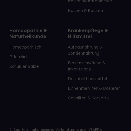
Kohlenhydrateblocker
Kochen & Backen
Homöopathie &
Krankenpflege &
Naturheilkunde
Hilfsmittel
Homöopathisch
Aufbaunahrung &
Sondennahrung
Pflanzlich
Blasenschwäche &
Schüßler Salze
Inkontinenz
Desinfektionsmittel
Einnehmehilfen & Dosierer
Gehhilfen & Korsetts
1
Apothekenabgabepreis: Verkaufspreis gemäß ABDA-