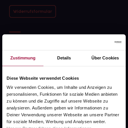
Widerrufsformular
gesund.de
Über uns
Zustimmung
Details
Über Cookies
Karriere
Newsletter
Diese Webseite verwendet Cookies
Barrierefreiheitserklärung
Wir verwenden Cookies, um Inhalte und Anzeigen zu
PAYBACK
personalisieren, Funktionen für soziale Medien anbieten
zu können und die Zugriffe auf unsere Webseite zu
gesund-versorger.de
analysieren. Außerdem geben wir Informationen zu
Sanitätshäuser
Deiner Verwendung unserer Webseite an unsere Partner
für soziale Medien, Werbung und Analysen weiter.
Datenschutz