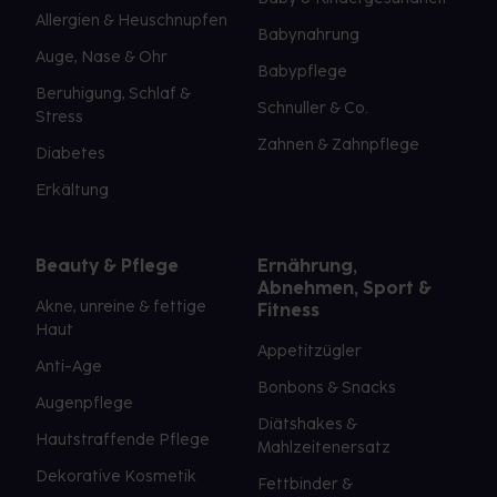
Allergien & Heuschnupfen
Babynahrung
Auge, Nase & Ohr
Babypflege
Beruhigung, Schlaf &
Schnuller & Co.
Stress
Zahnen & Zahnpflege
Diabetes
Erkältung
Beauty & Pflege
Ernährung,
Abnehmen, Sport &
Akne, unreine & fettige
Fitness
Haut
Appetitzügler
Anti-Age
Bonbons & Snacks
Augenpflege
Diätshakes &
Hautstraffende Pflege
Mahlzeitenersatz
Dekorative Kosmetik
Fettbinder &