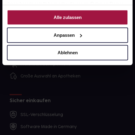
ihnen bereitgestellt hast oder die sie im Rahmen Deiner
Nutzung der Dienste gesammelt haben.
Alle zulassen
Unsere Vorteile
Ausgewählte Wunschprodukte sofort abholbereit
Anpassen
Lieferung für sofort verfügbare Artikel meist am
selben Tag möglich
Ablehnen
Freie Wahl der Apotheke
Große Auswahl an Apotheken
Sicher einkaufen
SSL-Verschlüsselung
Software Made in Germany