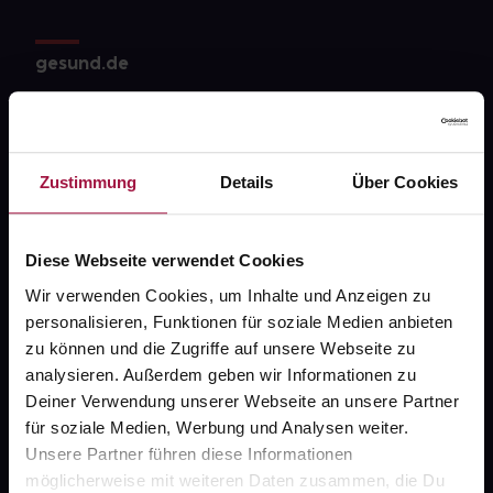
gesund.de
Über uns
Karriere
Zustimmung
Details
Über Cookies
Newsletter
Barrierefreiheitserklärung
Diese Webseite verwendet Cookies
PAYBACK
Wir verwenden Cookies, um Inhalte und Anzeigen zu
gesund-versorger.de
personalisieren, Funktionen für soziale Medien anbieten
zu können und die Zugriffe auf unsere Webseite zu
Sanitätshäuser
analysieren. Außerdem geben wir Informationen zu
Datenschutz
Deiner Verwendung unserer Webseite an unsere Partner
für soziale Medien, Werbung und Analysen weiter.
AGB
Unsere Partner führen diese Informationen
Impressum
möglicherweise mit weiteren Daten zusammen, die Du