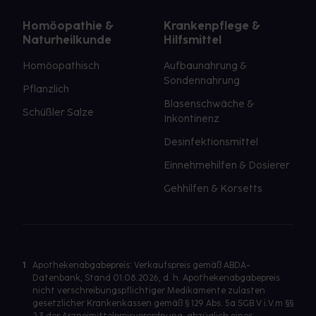
Homöopathie &
Krankenpflege &
Naturheilkunde
Hilfsmittel
Homöopathisch
Aufbaunahrung &
Sondennahrung
Pflanzlich
Blasenschwäche &
Schüßler Salze
Inkontinenz
Desinfektionsmittel
Einnehmehilfen & Dosierer
Gehhilfen & Korsetts
1
Apothekenabgabepreis: Verkaufspreis gemäß ABDA-
Datenbank, Stand 01.08.2026, d. h. Apothekenabgabepreis
nicht verschreibungspflichtiger Medikamente zulasten
gesetzlicher Krankenkassen gemäß § 129 Abs. 5a SGB V i.V.m §§