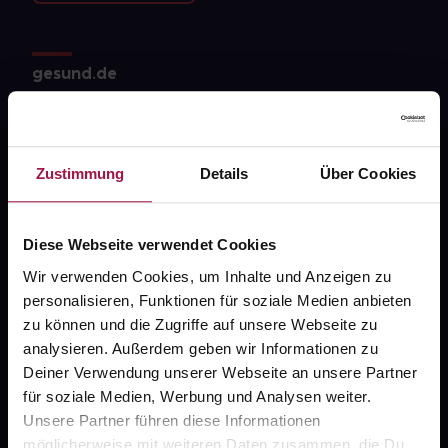
gesund.de
Über uns
Karriere
Zustimmung
Details
Über Cookies
Newsletter
Barrierefreiheitserklärung
Diese Webseite verwendet Cookies
PAYBACK
Wir verwenden Cookies, um Inhalte und Anzeigen zu
personalisieren, Funktionen für soziale Medien anbieten
gesund-versorger.de
zu können und die Zugriffe auf unsere Webseite zu
Sanitätshäuser
analysieren. Außerdem geben wir Informationen zu
Deiner Verwendung unserer Webseite an unsere Partner
Datenschutz
für soziale Medien, Werbung und Analysen weiter.
AGB
Unsere Partner führen diese Informationen
möglicherweise mit weiteren Daten zusammen, die Du