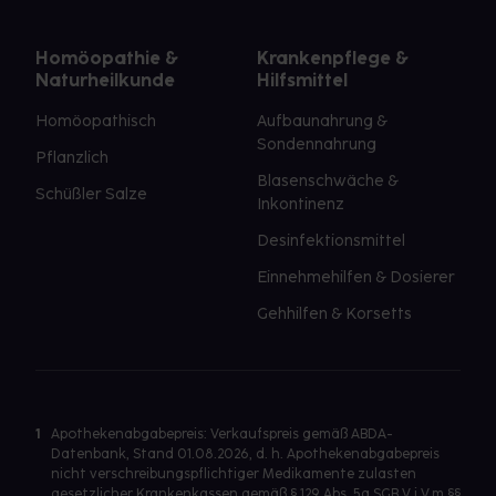
Homöopathie &
Krankenpflege &
Naturheilkunde
Hilfsmittel
Homöopathisch
Aufbaunahrung &
Sondennahrung
Pflanzlich
Blasenschwäche &
Schüßler Salze
Inkontinenz
Desinfektionsmittel
Einnehmehilfen & Dosierer
Gehhilfen & Korsetts
1
Apothekenabgabepreis: Verkaufspreis gemäß ABDA-
Datenbank, Stand 01.08.2026, d. h. Apothekenabgabepreis
nicht verschreibungspflichtiger Medikamente zulasten
gesetzlicher Krankenkassen gemäß § 129 Abs. 5a SGB V i.V.m §§