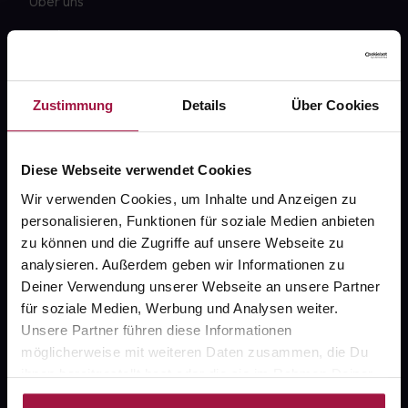
Über uns
Karriere
Newsletter
Barrierefreiheitserklärung
Zustimmung
Details
Über Cookies
PAYBACK
Diese Webseite verwendet Cookies
gesund-versorger.de
Wir verwenden Cookies, um Inhalte und Anzeigen zu
Sanitätshäuser
personalisieren, Funktionen für soziale Medien anbieten
Datenschutz
zu können und die Zugriffe auf unsere Webseite zu
analysieren. Außerdem geben wir Informationen zu
AGB
Deiner Verwendung unserer Webseite an unsere Partner
Impressum
für soziale Medien, Werbung und Analysen weiter.
Unsere Partner führen diese Informationen
möglicherweise mit weiteren Daten zusammen, die Du
ihnen bereitgestellt hast oder die sie im Rahmen Deiner
Unsere Vorteile
Nutzung der Dienste gesammelt haben.