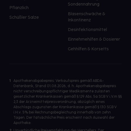
Sondennahrung
Pflanzlich
Blasenschwäche &
Schüßler Salze
Inkontinenz
Desinfektionsmittel
Einnehmehilfen & Dosierer
Gehhilfen & Korsetts
1
Apothekenabgabepreis: Verkaufspreis gemäß ABDA-
Datenbank, Stand 01.08.2026, d. h. Apothekenabgabepreis
nicht verschreibungspflichtiger Medikamente zulasten
gesetzlicher Krankenkassen gemäß § 129 Abs. 5a SGB V i.V.m §§
2,3 der Arzneimittelpreisverordnung, abzüglich eines
Abschlags zugunsten der Krankenkasse gemäß § 130 SGB V
i.H.v. 5% bei Rechnungsbegleichung innerhalb von zehn
Tagen. Der tatsächliche Preis erscheint nach Auswahl der
Apotheke.
2
Unverbindliche Preisempfehlung des Herstellers. Der