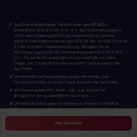
1
Apothekenabgabepreis: Verkaufspreis gemäß ABDA-
Datenbank, Stand 01.08.2026, d. h. Apothekenabgabepreis
nicht verschreibungspflichtiger Medikamente zulasten
gesetzlicher Krankenkassen gemäß § 129 Abs. 5a SGB V i.V.m §§
2,3 der Arzneimittelpreisverordnung, abzüglich eines
Abschlags zugunsten der Krankenkasse gemäß § 130 SGB V
i.H.v. 5% bei Rechnungsbegleichung innerhalb von zehn
Tagen. Der tatsächliche Preis erscheint nach Auswahl der
Apotheke.
2
Unverbindliche Preisempfehlung des Herstellers. Der
tatsächliche Preis erscheint nach Auswahl der Apotheke.
3
Alle Preisangaben inkl. MwSt., ggf. zzgl. Kosten für
Bringdienst der ausgewählten Apotheke.
4
Unverbindliche Angabe. Es werden pro Produkt 5 PAYBACK
°Punkte vergeben. Es werden maximal 100 PAYBACK Punkte
pro Produkt ausgegeben. Eine Punktegutschrift erfolgt nur
für Produkte mit einem Einzelpreis ab 2 Euro. Für auf Rezept
Hier bestellen
abgegebene Artikel werden keine PAYBACK Punkte vergeben.
Es wird ein Benutzerkonto benötigt, um die PAYBACK-
Kartennummer zu hinterlegen.