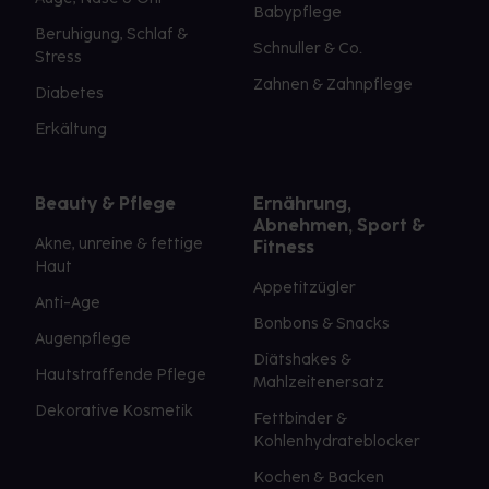
Babypflege
Beruhigung, Schlaf &
Schnuller & Co.
Stress
Zahnen & Zahnpflege
Diabetes
Erkältung
Beauty & Pflege
Ernährung,
Abnehmen, Sport &
Akne, unreine & fettige
Fitness
Haut
Appetitzügler
Anti-Age
Bonbons & Snacks
Augenpflege
Diätshakes &
Hautstraffende Pflege
Mahlzeitenersatz
Dekorative Kosmetik
Fettbinder &
Kohlenhydrateblocker
Kochen & Backen