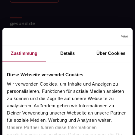
gesund.de
Über uns
Karriere
Zustimmung
Details
Über Cookies
Newsletter
Barrierefreiheitserklärung
Diese Webseite verwendet Cookies
PAYBACK
Wir verwenden Cookies, um Inhalte und Anzeigen zu
personalisieren, Funktionen für soziale Medien anbieten
gesund-versorger.de
zu können und die Zugriffe auf unsere Webseite zu
Sanitätshäuser
analysieren. Außerdem geben wir Informationen zu
Deiner Verwendung unserer Webseite an unsere Partner
Datenschutz
für soziale Medien, Werbung und Analysen weiter.
AGB
Unsere Partner führen diese Informationen
möglicherweise mit weiteren Daten zusammen, die Du