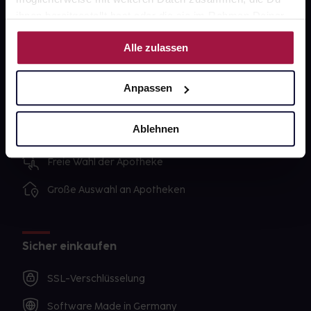
Impressum
ihnen bereitgestellt hast oder die sie im Rahmen Deiner
Nutzung der Dienste gesammelt haben.
Alle zulassen
Unsere Vorteile
Anpassen
Ausgewählte Wunschprodukte sofort abholbereit
Lieferung für sofort verfügbare Artikel meist am
Ablehnen
selben Tag möglich
Freie Wahl der Apotheke
Große Auswahl an Apotheken
Sicher einkaufen
SSL-Verschlüsselung
Software Made in Germany