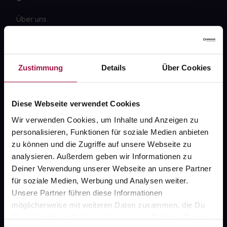
Über uns
Karriere
Newsletter
Zustimmung
Details
Über Cookies
Barrierefreiheitserklärung
PAYBACK
Diese Webseite verwendet Cookies
gesund-versorger.de
Wir verwenden Cookies, um Inhalte und Anzeigen zu
personalisieren, Funktionen für soziale Medien anbieten
Sanitätshäuser
zu können und die Zugriffe auf unsere Webseite zu
Datenschutz
analysieren. Außerdem geben wir Informationen zu
Deiner Verwendung unserer Webseite an unsere Partner
AGB
für soziale Medien, Werbung und Analysen weiter.
Impressum
Unsere Partner führen diese Informationen
möglicherweise mit weiteren Daten zusammen, die Du
ihnen bereitgestellt hast oder die sie im Rahmen Deiner