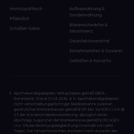
Homöopathisch
Aufbaunahrung &
Sondennahrung
Pflanzlich
Blasenschwäche &
Schüßler Salze
Inkontinenz
Desinfektionsmittel
Einnehmehilfen & Dosierer
Gehhilfen & Korsetts
1
Apothekenabgabepreis: Verkaufspreis gemäß ABDA-
Datenbank, Stand 01.08.2026, d. h. Apothekenabgabepreis
nicht verschreibungspflichtiger Medikamente zulasten
gesetzlicher Krankenkassen gemäß § 129 Abs. 5a SGB V i.V.m §§
2,3 der Arzneimittelpreisverordnung, abzüglich eines
Abschlags zugunsten der Krankenkasse gemäß § 130 SGB V
i.H.v. 5% bei Rechnungsbegleichung innerhalb von zehn
Tagen. Der tatsächliche Preis erscheint nach Auswahl der