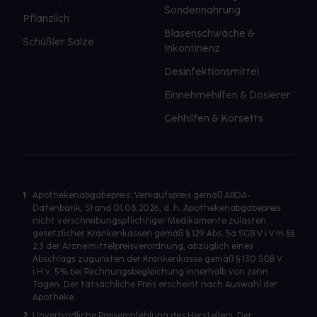
Sondennahrung
Pflanzlich
Blasenschwäche &
Schüßler Salze
Inkontinenz
Desinfektionsmittel
Einnehmehilfen & Dosierer
Gehhilfen & Korsetts
1
Apothekenabgabepreis: Verkaufspreis gemäß ABDA-
Datenbank, Stand 01.08.2026, d. h. Apothekenabgabepreis
nicht verschreibungspflichtiger Medikamente zulasten
gesetzlicher Krankenkassen gemäß § 129 Abs. 5a SGB V i.V.m §§
2,3 der Arzneimittelpreisverordnung, abzüglich eines
Abschlags zugunsten der Krankenkasse gemäß § 130 SGB V
i.H.v. 5% bei Rechnungsbegleichung innerhalb von zehn
Tagen. Der tatsächliche Preis erscheint nach Auswahl der
Apotheke.
2
Unverbindliche Preisempfehlung des Herstellers. Der