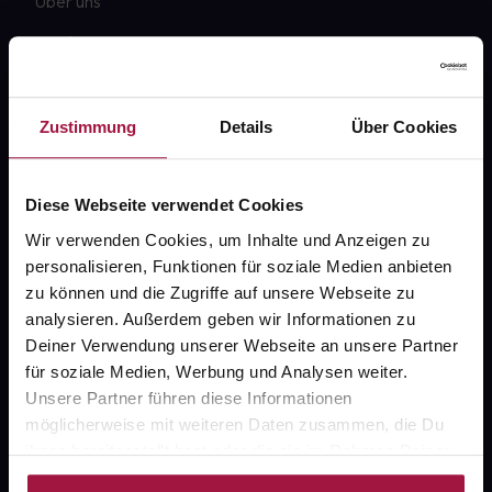
Über uns
Karriere
Newsletter
Barrierefreiheitserklärung
Zustimmung
Details
Über Cookies
PAYBACK
Diese Webseite verwendet Cookies
gesund-versorger.de
Wir verwenden Cookies, um Inhalte und Anzeigen zu
Sanitätshäuser
personalisieren, Funktionen für soziale Medien anbieten
Datenschutz
zu können und die Zugriffe auf unsere Webseite zu
analysieren. Außerdem geben wir Informationen zu
AGB
Deiner Verwendung unserer Webseite an unsere Partner
Impressum
für soziale Medien, Werbung und Analysen weiter.
Unsere Partner führen diese Informationen
möglicherweise mit weiteren Daten zusammen, die Du
ihnen bereitgestellt hast oder die sie im Rahmen Deiner
Unsere Vorteile
Nutzung der Dienste gesammelt haben.