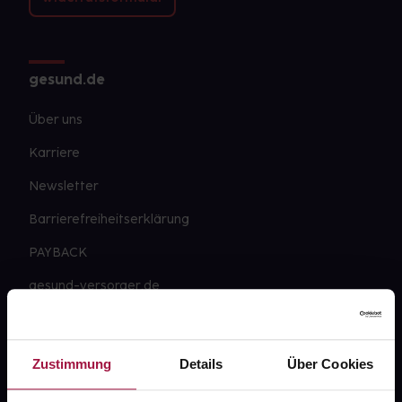
gesund.de
Über uns
Karriere
Newsletter
Barrierefreiheitserklärung
PAYBACK
gesund-versorger.de
Sanitätshäuser
Datenschutz
Zustimmung
Details
Über Cookies
AGB