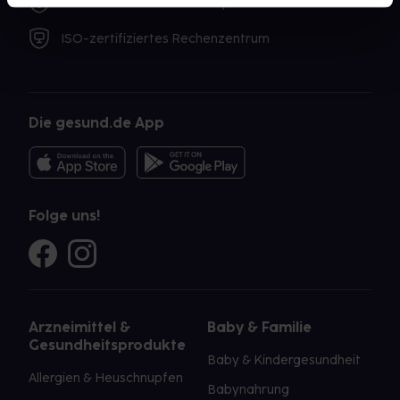
Software Made in Germany
ISO-zertifiziertes Rechenzentrum
Die gesund.de App
Folge uns!
Arzneimittel &
Baby & Familie
Gesundheitsprodukte
Baby & Kindergesundheit
Allergien & Heuschnupfen
Babynahrung