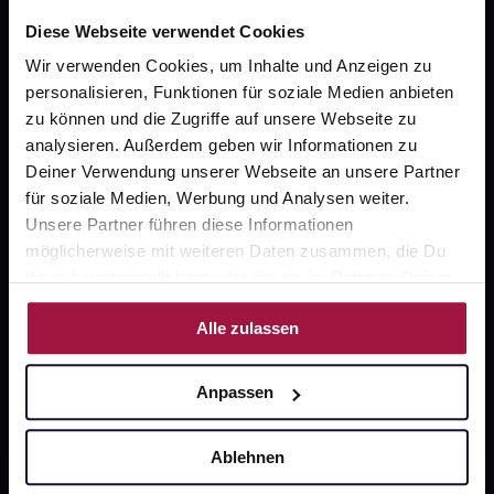
Impressum
Diese Webseite verwendet Cookies
Wir verwenden Cookies, um Inhalte und Anzeigen zu
personalisieren, Funktionen für soziale Medien anbieten
Unsere Vorteile
zu können und die Zugriffe auf unsere Webseite zu
analysieren. Außerdem geben wir Informationen zu
Ausgewählte Wunschprodukte sofort abholbereit
Deiner Verwendung unserer Webseite an unsere Partner
für soziale Medien, Werbung und Analysen weiter.
Lieferung für sofort verfügbare Artikel meist am
Unsere Partner führen diese Informationen
selben Tag möglich
möglicherweise mit weiteren Daten zusammen, die Du
Freie Wahl der Apotheke
ihnen bereitgestellt hast oder die sie im Rahmen Deiner
Nutzung der Dienste gesammelt haben.
Große Auswahl an Apotheken
Alle zulassen
Anpassen
Sicher einkaufen
SSL-Verschlüsselung
Ablehnen